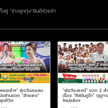
คู่ “ข่าวลูกทุ่ง”ยินดีด้วยจ้า
วหมอลำฯ" พุ่งวันละแสน
"พ่อวีระพงษ์" แจก 2 ลำ
 จ่อล้านแตก "ฮักแพง"
เรื่อง "ศิลปินภูไท" ฤดูกา
สุดชีวิต
ใหม่อลังฯ