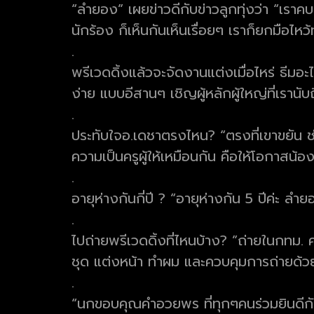
“ลำยอง” เผยข่าวดีกับข่าวลูกทุ่งว่า “เราค
นักร้อง ก็เห็นกันเห็นเรื่อยๆ เราก็ยกมือไ
.
พรีเวดดิ้งแล้วจะจัดงานแต่งเมื่อไหร่ ธีมอะ
ง่าย แบบอีสานๆ เชิญผู้หลักผู้ใหญ่ที่เรานั
.
ประทับใจอ.เดชาตรงไหน? “ตรงที่เขาขยัน 
ความเป็นครูผู้ให้เหมือนกัน คือให้โอกาสน้อ
.
อายุห่างกันกี่ปี ? “อายุห่างกัน 5 ปีค่ะ 
.
ไปถ่ายพรีเวดดิ้งที่ไหนบ้าง? ”ถ่ายในกทม. ค
ชุด แต่งหน้า ทำผม และควบคุมการถ่ายด้วยค
.
“นกขอบคุณคำอวยพร ที่ทุกๆคนร่วมยินดีกับ