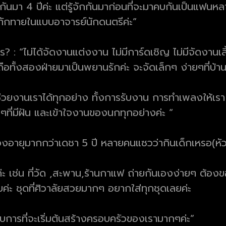
บกันมา 4 ปีค่ะ แต่รู้จักกันมาก่อนที่จะมาคบกันเป็นแฟน
หว้ทักทายในแบบอาจารย์นักดนตรีค่ะ”
ไร? : “ไม่ได้จัดงานแต่งงาน ไม่มีการ์ดเชิญ ไม่มีจัดงานเล
บถือทั้งสองฝ่ายมาเป็นพยานรักค่ะ จะจัดเล็กๆ ง่ายๆที่บ้
ช่วยงานเราได้ทุกอย่าง ทั้งการรับงาน การทำเพลงให้เ
งๆที่มีฝัน และเข้าใจงานของนกทุกอย่างค่ะ “
ลำยองอายุมากกว่าเดชา 5 ปี หลายคนแซวว่ากินเด็กเหรอ(หัว
่ะ เช่น ที่วัด ,สะพาน,ร้านกาแฟ ถ่ายกันเองง่ายๆ ต้องขอ
่ะ ชุดที่ศิวาลัยสวยมากๆ อยากใส่ทุกชุดเลยค่ะ
การที่จะเริ่มต้นสร้างครอบครัวของเรามากๆค่ะ”