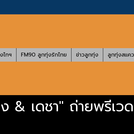
างไทฯ
FM90 ลูกทุ่งรักไทย
ข่าวลูกทุ่ง
ลูกทุ่งสแคว
ง & เดชา" ถ่ายพรีเวดด