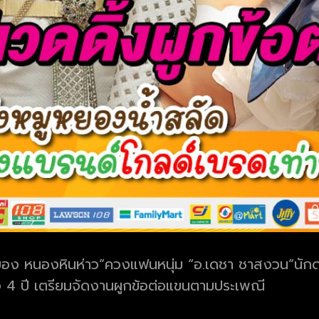
ลำยอง หนองหินห่าว”ควงแฟนหนุ่ม “อ.เดชา ชาสงวน”นัก
ใจ 4 ปี เตรียมจัดงานผูกข้อต่อแขนตามประเพณี