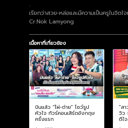
.
เรียกว่าสวย-หล่อและมีความเป็นครูในจิตใจทั้ง
Cr.Nok Lamyong
เนื้อหาที่เกี่ยวข้อง
บินแล้ว "ไผ่-ต่าย" โชว์รูป
"สา
หัวใจ ทัวร์คอนเสิร์ตอังกฤษ
วิว
ครั้งแรก
ดีใจ