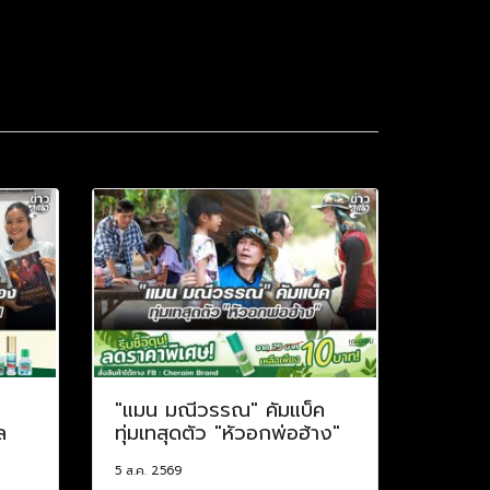
"แมน มณีวรรณ" คัมแบ็ค
ล
ทุ่มเทสุดตัว "หัวอกพ่อฮ้าง"
5 ส.ค. 2569