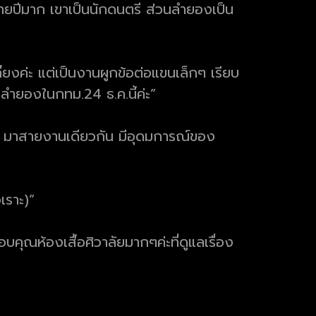
หลายปีมาก เขาเป็นนักดนตรี ส่วนลำยองเป็น
ี้ยงค่ะ แต่เป็นงานผูกข้อต่อแขนเล็กๆ เรียบ
านลำยองในกทม.24 ธ.ค.นี้ค่ะ”
รา มาสายงานเดียวกัน มีอุดมการณ์ของ
เราะ)”
บคุณห้องเสื้อศิวาลัยมากๆค่ะที่ดูแลเรื่อง