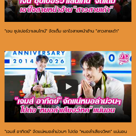
"เจน ซุปเปอร์วาเลนไทน์" จัดเต็ม เอาใจสายหน้าฮ้าน "สาวสายเด้า"
"เจมส์ อาทิตย์" จัดแน่หมอลำม่วนๆ ไปต่อ "หมอลำเสียงวิหค" แน่นอน