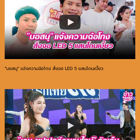
"บอสนุ" แจ้งความฉ้อโกง สั่งจอ LED 5 แสนโดนเบี้ยว