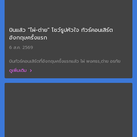
บินแล้ว "ไผ่-ต่าย" โชว์รูปหัวใจ ทัวร์คอนเสิร์ต
อังกฤษครั้งแรก
6 ส.ค. 2569
บินทัวร์คอนเสิร์ตที่อังกฤษครั้งแรกแล้ว ไผ่ พงศธร,ต่าย อรทัย
ดูเพิ่มเติม