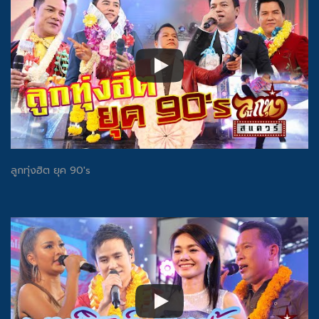
ลูกทุ่งฮิต ยุค 90's