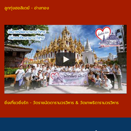
ลูกทุ่งฮอลิเดย์ - อ่างทอง
ยิ่งเที่ยวยิ่งรัก - วัดราชนัดดารามวรวิหาร & วัดเทพธิดารามวรวิหาร