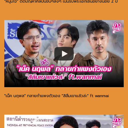
"หนุ่มโจ" ตัดปัญหาศิลปินขึ้นๆลงๆ เน้นรับพระเอกเซ็นอย่างน้อย 2 ปี
"เน็ค นฤพล" ทลายกำแพงตัวเอง "สิลืมเขาแล้วล่ะ" ft wanmai