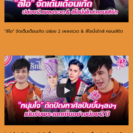
"ลีโอ" จัดเต็มเดือนเกิด ปล่อย 2 เพลงรวด & ลีโอนั่งใกล้ คอนเสิร์ต