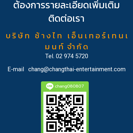
ต้องการรายละเอียดเพิ่มเติม
ติดต่อเรา
บ ริ ษั ท ช้ า ง ไ ท เ อ็ น เ ท อ ร์ เ ท น เ
ม น ท์ จำ กั ด
Tel.
02 974 5720
E-mail
chang@changthai-entertainment.com
chang080807