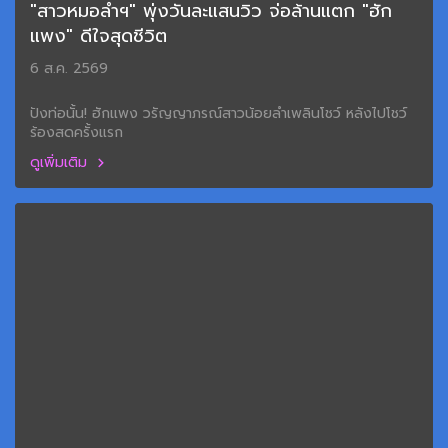
"สาวหมอลำฯ" พุ่งวันละแสนวิว จ่อล้านแตก "ฮัก
แพง" ดีใจสุดชีวิต
6 ส.ค. 2569
ปังท่อนั้น! ฮักแพง วรัญญาภรณ์สาวน้อยลำเพลินโชว์ หลังไปโชว์
ร้องสดครั้งแรก
ดูเพิ่มเติม