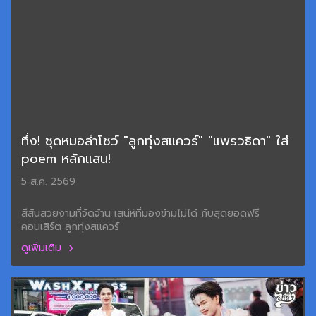
ทึ่ง! ชุดหมอลำโชว์ "ลูกทุ่งสแควร์" "แพรวธิดา" ใส่
poem หลักแสน!
5 ส.ค. 2569
สีสันสวยงามที่จัดจ้าน เสน่ห์ที่มองข้ามไม่ได้ กับสุดยอดฟรี
คอนเสิร์ต ลูกทุ่งสแควร์
ดูเพิ่มเติม