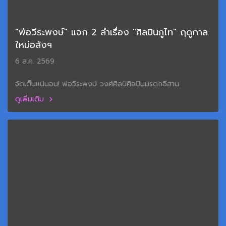
"พ่อวีระพงษ์" แจก 2 ลำเรื่อง "ศิลปินภูไท" ฤดูกาล
ใหม่อลังฯ
6 ส.ค. 2569
จัดเต็มแน่นอน! พ่อวีระพงษ์ วงศ์ศิลป์ศิลปินมรดกอีสาน
ดูเพิ่มเติม