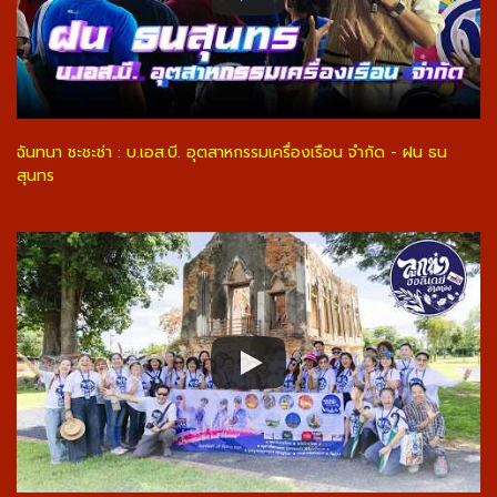
ฉันทนา ชะชะช่า : บ.เอส.บี. อุตสาหกรรมเครื่องเรือน จำกัด - ฝน ธน
สุนทร