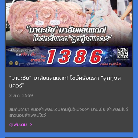
"มานะชัย" มาลัยแสนแตก! โชว์ครั้งแรก "ลูกทุ่งส
แควร์"
3 ส.ค. 2569
สมกับฉายา หมอลำเพลินเงินล้านรุ่นใหม่จริงๆ มานะชัย ลำเพลินโชว์
สาวน้อยลำเพลินโชว์
ดูเพิ่มเติม