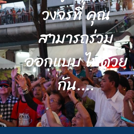
วงจรที่ คุณ
สามารถร่วม
ออกแบบ ไปด้วย
กัน....