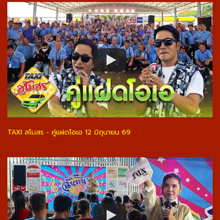
TAXI สโมสร - คู่แฝดโอเอ 12 มิถุนายน 69