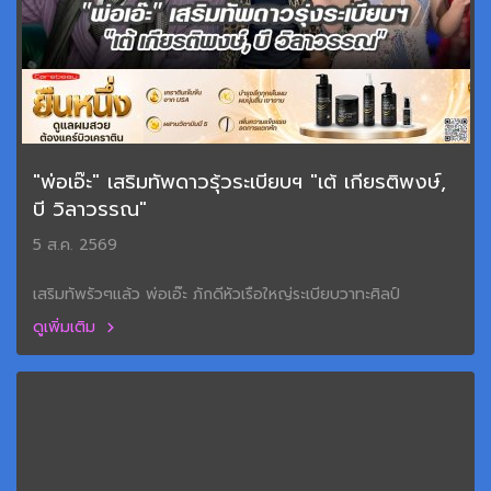
"พ่อเอ๊ะ" เสริมทัพดาวรุ้วระเบียบฯ "เต้ เกียรติพงษ์,
บี วิลาวรรณ"
5 ส.ค. 2569
เสริมทัพรัวๆแล้ว พ่อเอ๊ะ ภักดีหัวเรือใหญ่ระเบียบวาทะศิลป์
ดูเพิ่มเติม