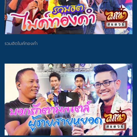
รวมฮิตไมค์ทองคำ