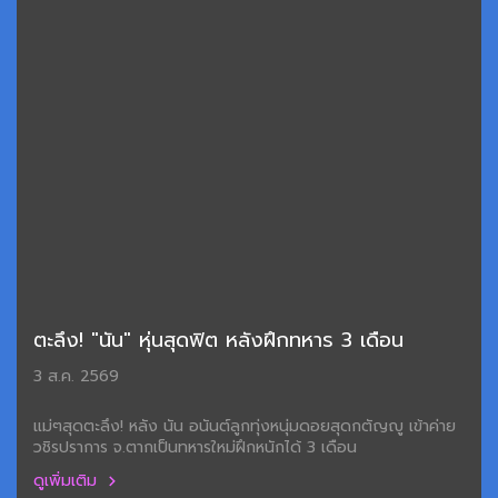
ตะลึง! "นัน" หุ่นสุดฟิต หลังฝึกทหาร 3 เดือน
3 ส.ค. 2569
แม่ๆสุดตะลึง! หลัง นัน อนันต์ลูกทุ่งหนุ่มดอยสุดกตัญญู เข้าค่าย
วชิรปราการ จ.ตากเป็นทหารใหม่ฝึกหนักได้ 3 เดือน
ดูเพิ่มเติม