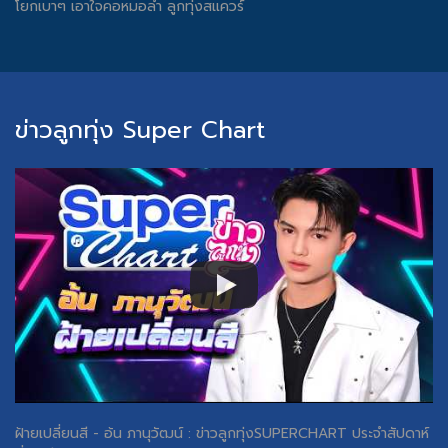
โยกเบาๆ เอาใจคอหมอลำ ลูกทุ่งสแควร์
ข่าวลูกทุ่ง Super Chart
ฝ้ายเปลี่ยนสี - อ้น ภานุวัฒน์ : ข่าวลูกทุ่งSUPERCHART ประจำสัปดาห์