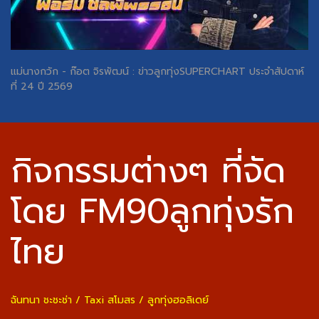
แม่นางกวัก - ก๊อต จิรพัฒน์ : ข่าวลูกทุ่งSUPERCHART ประจำสัปดาห์
ที่ 24 ปี 2569
กิจกรรมต่างๆ ที่จัด
โดย FM90ลูกทุ่งรัก
ไทย
ฉันทนา ชะชะช่า / Taxi สโมสร / ลูกทุ่งฮอลิเดย์