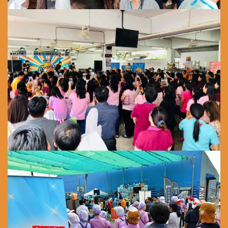
สะดวก
ง่ายๆไปกับเรา