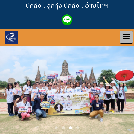
ช้างไทฯ
นึกถึง... ลูกทุ่ง
นึกถึง...