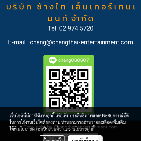
บ ริ ษั ท ช้ า ง ไ ท เ อ็ น เ ท อ ร์ เ ท น เ
ม น ท์ จำ กั ด
Tel.
02 974 5720
E-mail
chang@changthai-entertainment.com
chang080807
เว็บไซต์นี้มีการใช้งานคุกกี้ เพื่อเพิ่มประสิทธิภาพและประสบการณ์ที่ดี
ในการใช้งานเว็บไซต์ของท่าน ท่านสามารถอ่านรายละเอียดเพิ่มเติม
Copy right by Changthai-entertainment.com
ได้ที่
นโยบายความเป็นส่วนตัว
และ
นโยบายคุกกี้
ผู้เข้าชมขณะนี้
180
ตั้งค่าคุกกี้
ยอมรับทั้งหมด