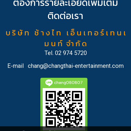
ต้องการรายละเอียดเพิ่มเติม
ติดต่อเรา
บ ริ ษั ท ช้ า ง ไ ท เ อ็ น เ ท อ ร์ เ ท น เ
ม น ท์ จำ กั ด
Tel.
02 974 5720
E-mail
chang@changthai-entertainment.com
chang080807