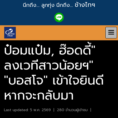
ช้างไทฯ
นึกถึง... ลูกทุ่ง
นึกถึง...
ป๋อมแป๋ม, ฮ๊อดดี้"
ลงเวทีสาวน้อยฯ"
"บอสโจ" เข้าใจยินดี
หากจะกลับมา
Last updated: 5 พ.ค. 2569
|
280 จำนวนผู้เข้าชม
|