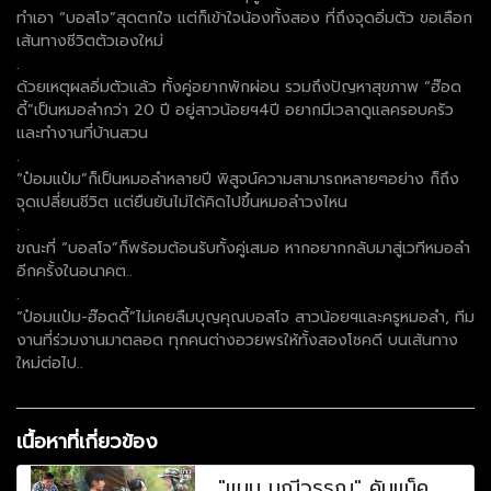
ทำเอา “บอสโจ”สุดตกใจ แต่ก็เข้าใจน้องทั้งสอง ที่ถึงจุดอิ่มตัว ขอเลือก
เส้นทางชีวิตตัวเองใหม่
.
ด้วยเหตุผลอิ่มตัวแล้ว ทั้งคู่อยากพักผ่อน รวมถึงปัญหาสุขภาพ “ฮ๊อด
ดี้”เป็นหมอลำกว่า 20 ปี อยู่สาวน้อยฯ4ปี อยากมีเวลาดูแลครอบครัว
และทำงานที่บ้านสวน
.
“ป๋อมแป๋ม”ก็เป็นหมอลำหลายปี พิสูจน์ความสามารถหลายๆอย่าง ก็ถึง
จุดเปลี่ยนชีวิต แต่ยืนยันไม่ได้คิดไปขึ้นหมอลำวงไหน
.
ขณะที่ “บอสโจ”ก็พร้อมต้อนรับทั้งคู่เสมอ หากอยากกลับมาสู่เวทีหมอลำ
อีกครั้งในอนาคต..
.
“ป๋อมแป๋ม-ฮ๊อดดี้”ไม่เคยลืมบุญคุณบอสโจ สาวน้อยฯและครูหมอลำ, ทีม
งานที่ร่วมงานมาตลอด ทุกคนต่างอวยพรให้ทั้งสองโชคดี บนเส้นทาง
ใหม่ต่อไป..
เนื้อหาที่เกี่ยวข้อง
"แมน มณีวรรณ" คัมแบ็ค