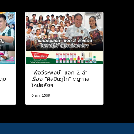
ป
"พ่อวีระพงษ์" แจก 2 ลำ
กฤษ
เรื่อง "ศิลปินภูไท" ฤดูกาล
ใหม่อลังฯ
6 ส.ค. 2569