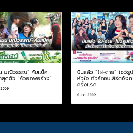
น มณีวรรณ" คัมแบ็ค
บินแล้ว "ไผ่-ต่าย" โชว์รู
เทสุดตัว "หัวอกพ่อฮ้าง"
หัวใจ ทัวร์คอนเสิร์ตอัง
ครั้งแรก
. 2569
6 ส.ค. 2569