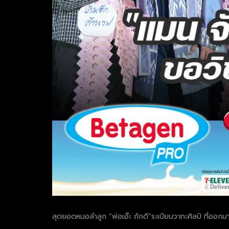
สุดยอดหมอลำลูก “พ่อเอ๊ะ ภักดี”ระเบียบวาทะศิลป์ ที่ออกม
.