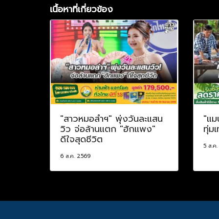
เนื้อหาที่เกี่ยวข้อง
"สาวหมอลำฯ" พุ่งวันละแสน
"แม
วิว จ่อล้านแตก "ฮักแพง"
ทุ่ม
ดีใจสุดชีวิต
5 ส.ค
6 ส.ค. 2569