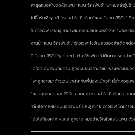
ล่าสุดหมอลำขวัญใจแฟน “แมน จักรพันธ์” พาหมอลำรุ่นใหม่
.
ไปขึ้นรับเชิญเวที “หมอลำใจเกินร้อย”ของ “บอย ศิริชัย” ที่ศา
.
ให้ต้าวเวฟ เรียนรู้ หาประสบการณ์วิชาหมอลำจาก “บอย ศิริช
.
งานนี้ “แมน จักรพันธ์”,”ต้าวเวฟ”โชว์เพลงร้องลำเด็ดๆต่
.
มี “บอย ศิริชัย”พูดแนะนำ ฝากให้แฟนๆได้ติดตามหมอลำขว
.
“ดีใจที่ได้มาพบกันครับ ลูกระเบียบวาทะศิลป์ พระเอกแมน
.
“พาลูกชายมาต้าวเวฟมาฝากกับพี่น้องหน้าเวที ที่อำเภอชุมพล
.
“ขอบคุณบอสบอยศิริชัย ขอบคุณ หมอลำใจเกินร้อย ขอบคุณผู้
.
"ที่ให้โอกาสผม แมนจักรพันธ์ และลูกชาย ต้าวเวฟ ได้มาร่วม
.
“ยังไงก็ขอฝาก ผมและลูกชาย หมอลำขวัญใจแฟนแฟน ด้วยนะ