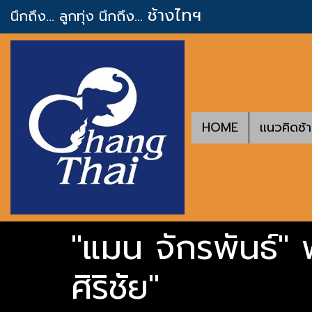
ช้างไทฯ
นึกถึง... ลูกทุ่ง
นึกถึง...
HOME
แนวคิดช้
"แมน จักรพันธ์"
ศิริชัย"