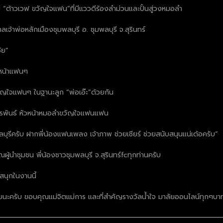
 “ต้าวเวฟ ขวัญใจแฟน”ที่มีแววดีร้องลำม่วนและปั้นสู่วงหมอลำ
ลเจ้าพ่อหลักเมืองชุมพลบุรี อ. ชุมพลบุรี จ.สุรินทร์
ัย”
อหน้าแฟนๆ
ัญใจแฟนๆ ในฐานะลูก “พ่อเอ๊ะ”ด้วยกัน
จักรพันธ์ หัวหน้าหมอลำขวัญใจแฟนแฟน
บุรีครับ ฝากพี่น้องแฟนเพลง เจ้าภาพ ช่วยเชียร์ ช่วยสนับสนุนแน่เด้อครับ”
นำชุมชน พี่น้องชาวชุมพลบุรี จ.สุรินทร์fcทุกท่านครับ
สนุกในงานนี้
ครับ ขอบคุณแม่จิตแม่การ และที่สำคัญรางวัลน้ำใจ มาลัยออนไลน์ทุกๆบา