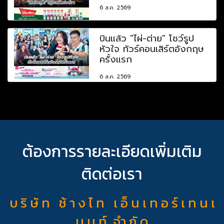
6 ส.ค. 2569
บินแล้ว "ไผ่-ต่าย" โชว์รูป
หัวใจ ทัวร์คอนเสิร์ตอังกฤษ
ครั้งแรก
6 ส.ค. 2569
ต้องการรายละเอียดเพิ่มเติม
ติดต่อเรา
บ ริ ษั ท ช้ า ง ไ ท เ อ็ น เ ท อ ร์ เ ท น เ
ม น ท์ จำ กั ด