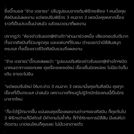
.
ซึ่งบิ๊กบอส “ช้าง เดชาธร” ปรับรูปแบบจากเดิมพิธีกรเพียง 1 คนนั่งคุย
ศิลปินเน้นผลงาน แต่พอปรับพิธีกร 3 คนจาก 3 เพจนั่งคุยหลากเรื่อง
ราวที่เป็นประเด็นน่าสนใจ แล้วขมวดมาที่ผลงาน
.
ปรากฏว่า “ห้องข่าวรับแขก@ช้างไท”ผ่านมาช่วงหนึ่ง เสียงตอบรับดีมาก
ทั้งจากศิลปินที่ร่วมพูดคุย และแฟนๆที่รับชม ต่างบอกว่ามีสีสันสนุก
ครบรส ทั้งเรื่องราวชีวิตศิลปินรวมถึงผลงาน
.
“ช้าง เดชาธร”บิ๊กบอสเผยว่า “รูปแบบเดิมห้องข่าวรับแขก@ช้างไทฯเปิด
มาคนเดาทางออกเลย คุยเรื่องเพลงใหม่ เรื่องอื่นนิดหน่อย ไม่มีอะไรตื่น
เต้น อาจจะไม่อิน
.
“แต่พอปรับใหม่ ให้บก.ข่าว 3 คนจาก 3 เพจมานั่งคุยกับศิลปิน คุยทุก
เรื่องที่เป็นกระแส น่าสนใจ เพราะบางทีคนดูไม่รู้จักนักร้องคนนี้เป็นใคร
มาจากไหน
.
“ก็จะได้รู้จักมากขึ้น แน่นอนคุยเรื่องผลงานต่างๆของศิลปิน ก็คุยกันไป
3 พิธีกรต่างก็มีสไตล์ มีคำถามไม่ซ้ำกัน ก็ทำให้รายการมีสีสัน มีเสน่ห์น่า
ติดตาม มาตอนไหนก็คุยเลย ไม่มีเวลาตายตัว
.