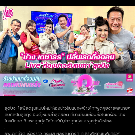
สุดปัง! ไลฟ์สดรูปแบบใหม่“ห้องข่าวรับแขก@ช้างไท”พูดคุยง่ายๆสบายๆ
กับศิลปินลูกทุ่ง,อินดี้,หมอลำสุดฮอต ที่มาเยี่ยมเยือนสื่อในเครือบ.ช้าง
ไทฯยิงสด 3 เพจลูกทุ่งรักไทย90,ข่าวลูกทุ่งและลูกทุ่งOnline
.
อัพเดทชีวิต เรื่องราว กระแส ผลงานต่างๆ ที่เสิร์ฟให้กับแฟนๆรัวๆ