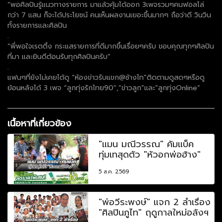
“พอศิลปินรู้แนวทางรายการ มาแล้วคุ้มได้ออก 3เพจรวมๆคนฟอลโล่
กว่า 7 แสน ก็จะได้ประโยชน์ คนเห็นผลงานเยอะขึ้นมากๆ ถือว่าดี วินวิน
ทั้งรายการและศิลปิน
.
“พี่พอใจเรตติ้ง กระแสรายการที่ดีมากขึ้นเรื่อยๆครับ ขอบคุณทุกๆศิลปิน
ที่มา และยินดีต้อนรับทุกศิลปินครับ”
.
แฟนๆที่ยังไม่เคยได้ดู “ห้องข่าวรับแขก@ช้างไท”ติดตามดูสดๆหรือดู
ย้อนหลังได้ 3 เพจ “ลูกทุ่งรักไทย90”,”ข่าวลูก”และ”ลูกทุ่งOnline”
เนื้อหาที่เกี่ยวข้อง
"แมน มณีวรรณ" คัมแบ็ค
ทุ่มเทสุดตัว "หัวอกพ่อฮ้าง"
5 ส.ค. 2569
"พ่อวีระพงษ์" แจก 2 ลำเรื่อง
"ศิลปินภูไท" ฤดูกาลใหม่อลังฯ