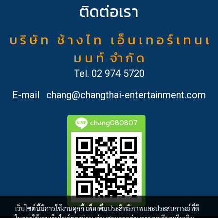
ติดต่อเรา
บ ริ ษั ท ช้ า ง ไ ท เ อ็ น เ ท อ ร์ เ ท น เ
ม น ท์ จำ กั ด
Tel.
02 974 5720
E-mail
chang@changthai-entertainment.com
chang080807
เว็บไซต์นี้มีการใช้งานคุกกี้ เพื่อเพิ่มประสิทธิภาพและประสบการณ์ที่ดี