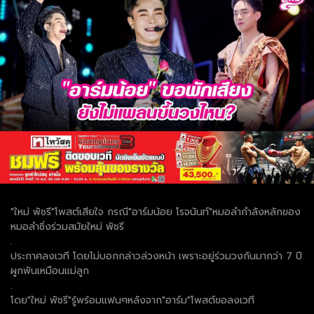
"ใหม่ พัชรี"โพสต์เสียใจ กรณี"อาร์มน้อย โรจนันท์"หมอลำกำลังหลักของ
หมอลำซิ่งร่วมสมัยใหม่ พัชรี
.
ประกาศลงเวที โดยไม่บอกกล่าวล่วงหน้า เพราะอยู่ร่วมวงกันมากว่า 7 ปี
ผูกพันเหมือนแม่ลูก
.
โดย"ใหม่ พัชรี"รู้พร้อมแฟนๆหลังจาก"อาร์ม"โพสต์ขอลงเวที