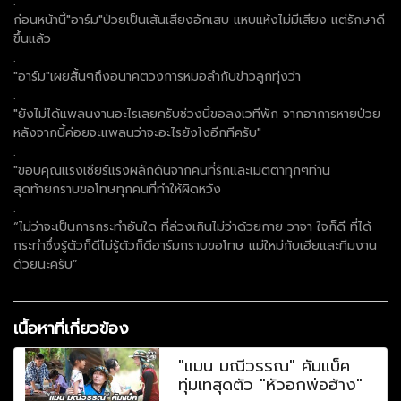
.
ก่อนหน้านี้"อาร์ม"ป่วยเป็นเส้นเสียงอักเสบ แหบแห้งไม่มีเสียง แต่รักษาดี
ขึ้นแล้ว
.
"อาร์ม"เผยสั้นๆถึงอนาคตวงการหมอลำกับข่าวลูกทุ่งว่า
.
"ยังไม่ได้แพลนงานอะไรเลยครับช่วงนี้ขอลงเวทีพัก จากอาการหายป่วย
หลังจากนี้ค่อยจะแพลนว่าจะอะไรยังไงอีกทีครับ"
.
"ขอบคุณแรงเชียร์แรงผลักดันจากคนที่รักและเมตตาทุกๆท่าน
สุดท้ายกราบขอโทษทุกคนที่ทำให้ผิดหวัง
.
“ไม่ว่าจะเป็นการกระทำอันใด ที่ล่วงเกินไม่ว่าด้วยกาย วาจา ใจก็ดี ที่ได้
กระทำซึ่งรู้ตัวก็ดีไม่รู้ตัวก็ดีอาร์มกราบขอโทษ แม่ใหม่กับเฮียและทีมงาน
ด้วยนะครับ”
เนื้อหาที่เกี่ยวข้อง
"แมน มณีวรรณ" คัมแบ็ค
ทุ่มเทสุดตัว "หัวอกพ่อฮ้าง"