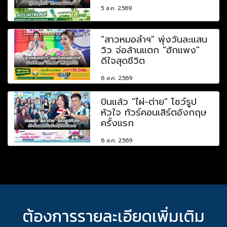
5 ส.ค. 2569
"สาวหมอลำฯ" พุ่งวันละแสน
วิว จ่อล้านแตก "ฮักแพง"
ดีใจสุดชีวิต
6 ส.ค. 2569
บินแล้ว "ไผ่-ต่าย" โชว์รูป
หัวใจ ทัวร์คอนเสิร์ตอังกฤษ
ครั้งแรก
6 ส.ค. 2569
ต้องการรายละเอียดเพิ่มเติม