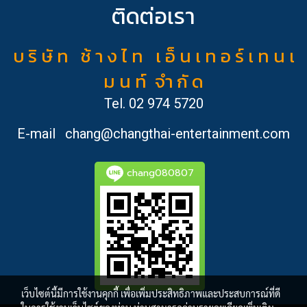
ติดต่อเรา
บ ริ ษั ท ช้ า ง ไ ท เ อ็ น เ ท อ ร์ เ ท น เ
ม น ท์ จำ กั ด
Tel.
02 974 5720
E-mail
chang@changthai-entertainment.com
chang080807
เว็บไซต์นี้มีการใช้งานคุกกี้ เพื่อเพิ่มประสิทธิภาพและประสบการณ์ที่ดี