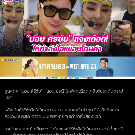
สูนสุดๆ "บอย ศิริชัย", "แอน อรดี"ไลฟ์สดเดือดเคลียร์ประเด็นดราม่า
แรง!
.
หลังเม้นท์ให้กำลังใจ"แพรวพราว แสงทอง"แล้วถูก FC อีกฝั่งจาก
สวีเดนไลฟ์สด ด่าว่าแบบเสียๆหายๆใช้คำว่าลิ้นสองแฉก
.
โดย"บอย-แอน"เคลียร์ว่า "ได้ส่งแชทให้กำลังใจ"แพรวพราว"ตั้งแต่ปี