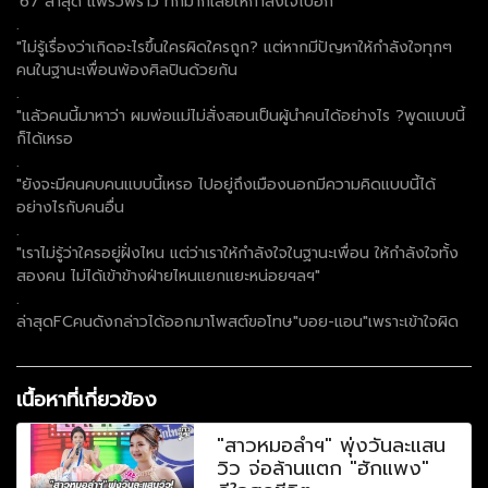
'67 ล่าสุด"แพรวพราว"ทักมาก็เลยให้กำลังใจไปอีก
.
"ไม่รู้เรื่องว่าเกิดอะไรขึ้นใครผิดใครถูก? แต่หากมีปัญหาให้กำลังใจทุกๆ
คนในฐานะเพื่อนพ้องศิลปินด้วยกัน
.
"แล้วคนนี้มาหาว่า ผมพ่อแม่ไม่สั่งสอนเป็นผู้นำคนได้อย่างไร ?พูดแบบนี้
ก็ได้เหรอ
.
"ยังจะมีคนคบคนแบบนี้เหรอ ไปอยู่ถึงเมืองนอกมีความคิดแบบนี้ได้
อย่างไรกับคนอื่น
.
"เราไม่รู้ว่าใครอยู่ฝั่งไหน แต่ว่าเราให้กำลังใจในฐานะเพื่อน ให้กำลังใจทั้ง
สองคน ไม่ได้เข้าข้างฝ่ายไหนแยกแยะหน่อยฯลฯ"
.
ล่าสุดFCคนดังกล่าวได้ออกมาโพสต์ขอโทษ"บอย-แอน"เพราะเข้าใจผิด
เนื้อหาที่เกี่ยวข้อง
"สาวหมอลำฯ" พุ่งวันละแสน
วิว จ่อล้านแตก "ฮักแพง"