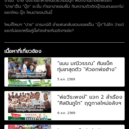
งานนี้ “ปาย”นั่งร้านอาหารคนเดียวไม่มีนุ๊ก พนักงานมาเสิร์ฟเรียก
“ปาย”เป็น “นุ๊ก” ซะงั้น ทำเอาปายอมยิ้ม กับความตัวติดนุ๊กจนคนแยกไม่
ออกไหน นุ๊ก ไหนปายจนวันนี้
.
ไหนก็ไหนๆ “ปาย” อารมณ์ดี อำแฟนคลับสวมรอยเป็น “นุ๊ก”ไปอีก ว่าแต่
แยกไม่ออกหรือคู่นี้เค้าคล้ายกันจริงๆเอ่ย?
เนื้อหาที่เกี่ยวข้อง
"แมน มณีวรรณ" คัมแบ็ค
ทุ่มเทสุดตัว "หัวอกพ่อฮ้าง"
5 ส.ค. 2569
"พ่อวีระพงษ์" แจก 2 ลำเรื่อง
"ศิลปินภูไท" ฤดูกาลใหม่อลังฯ
6 ส.ค. 2569