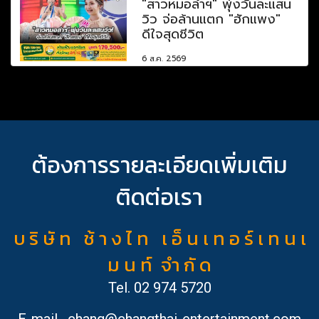
"สาวหมอลำฯ" พุ่งวันละแสน
วิว จ่อล้านแตก "ฮักแพง"
ดีใจสุดชีวิต
6 ส.ค. 2569
ต้องการรายละเอียดเพิ่มเติม
ติดต่อเรา
บ ริ ษั ท ช้ า ง ไ ท เ อ็ น เ ท อ ร์ เ ท น เ
ม น ท์ จำ กั ด
Tel.
02 974 5720
E-mail
chang@changthai-entertainment.com