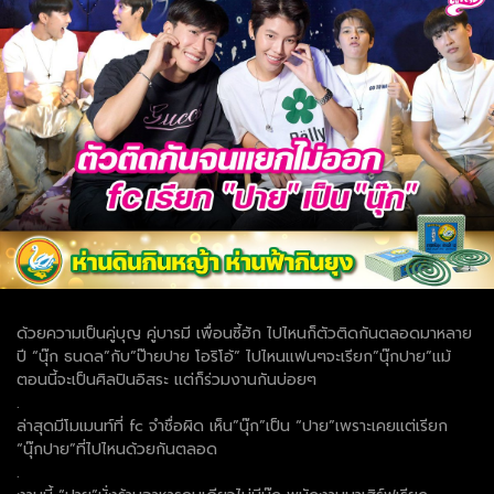
ด้วยความเป็นคู่บุญ คู่บารมี เพื่อนซี้ฮัก ไปไหนก็ตัวติดกันตลอดมาหลาย
ปี “นุ๊ก ธนดล”กับ”ป๊ายปาย โอริโอ้” ไปไหนแฟนๆจะเรียก”นุ๊กปาย”แม้
ตอนนี้จะเป็นศิลปินอิสระ แต่ก็ร่วมงานกันบ่อยๆ
.
ล่าสุดมีโมเมนท์ที่ fc จำชื่อผิด เห็น”นุ๊ก”เป็น “ปาย”เพราะเคยแต่เรียก
“นุ๊กปาย”ที่ไปไหนด้วยกันตลอด
.