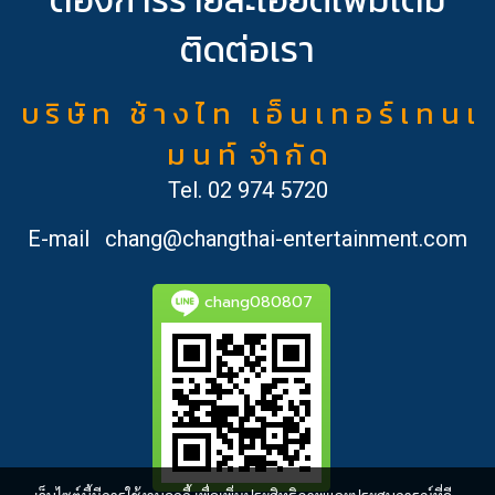
ติดต่อเรา
บ ริ ษั ท ช้ า ง ไ ท เ อ็ น เ ท อ ร์ เ ท น เ
ม น ท์ จำ กั ด
Tel.
02 974 5720
E-mail
chang@changthai-entertainment.com
chang080807