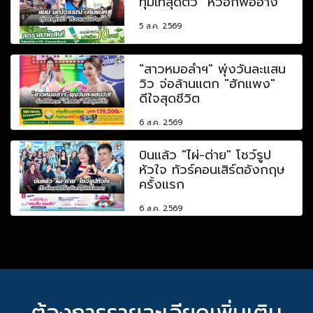
ทุ่มเทสุดตัว "หัวอกพ่อฮ้าง"
5 ส.ค. 2569
"สาวหมอลำฯ" พุ่งวันละแสน
วิว จ่อล้านแตก "ฮักแพง"
ดีใจสุดชีวิต
6 ส.ค. 2569
บินแล้ว "ไผ่-ต่าย" โชว์รูป
หัวใจ ทัวร์คอนเสิร์ตอังกฤษ
ครั้งแรก
6 ส.ค. 2569
ต้องการรายละเอียดเพิ่มเติม