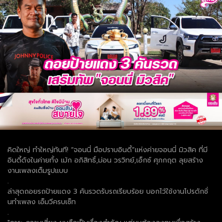
คิดใหญ่ ทำใหญ่ทันที! “จอนนี่ มือปราบอินดี้”แห่งค่ายจอนนี่ มิวสิค ที่มี
อินดี้ดังในค่ายทั้ง เม้ก อภิสิทธิ์,ม่อน วรวิทย์,เอ็กซ์ ศุภกฤต ลุยสร้าง
งานเพลงเต็มรูปแบบ
.
ล่าสุดถอยรถป้ายแดง 3 คันรวดรับรถเรียบร้อย บอกไว้ใช้งานโปรดักชั่
นทำเพลง เอ็มวีครบเซ็ท
.