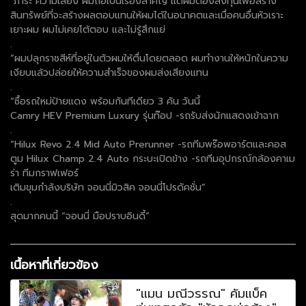
"ภาระ ความเสี่ยง ผมถือเป็นเรื่องสำคัญ แต่ผมต้องลงทุนเพื่อสร้าง
สินทรัพย์ที่จะสร้างผลตอบแทนให้ผมได้ในอนาคตและเมื่อคนอื่นหัวเราะ
เยาะผม ผมไม่เคยโต้ตอบ และไม่รู้สึกแย่
.
“ผมปลุกราชสีห์ที่อยู่ในตัวผมให้ตื่นโดยตลอด ผมทำงานให้หนักในความ
เงียบแล้วปล่อยให้ความสำเร็จของผมส่งเสียงแทน
.
“ซื้อรถใหม่ป้ายแดง พร้อมกันทีเดียว 3 คัน วันนี้
Camry HEV Premium Luxury รุ่นท๊อป -รถรับส่งนักแสดงเข้าฉาก
.
“Hilux Revo 2.4 Mid Auto Prerunner -รถทีมพร๊อพอาร์ตและคอส
ตูม Hilux Champ 2.4 Auto กระบะเปิดข้าง -รถทีมอุปกรณ์กล้องคาเม
ร่า ทีมกราฟเฟอร์
เติมขุมกำลังบริษัท จอนนี่มิวสิค จอนนี่โปรดัคชั่น”
.
สุดมากคนนี้ “จอนนี่ มือปราบอินดี้”
เนื้อหาที่เกี่ยวข้อง
"แมน มณีวรรณ" คัมแบ็ค