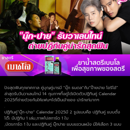
ปังสุดฟินทุกเทศกาล คู่บุญคู่บารมี “นุ๊ก ธนดล”กับ”ป๊ายปาย โอริโอ้”
ล่าสุดรับวันวาเลนไทน์ 14 กุมภาฯทั้งคู่ได้เปิดตัวปฎิทินคู่ Calendar
2025ที่ถ่ายด้วยกันให้แฟนๆได้เป็นเจ้าของ น่ารักเท่มากๆ
.
ปฏิทินคู่”นุ๊ก-ปาย” Calendar 2025มี 2 รูปแบบคือ ปฏิทินคู่ แบบตั้ง
โต๊ะ มีปฏิทิน 1 เล่ม,ภาพโปสการ์ด 1 ใบ
,บัตรการ์ด 1 ใบ และปฏิทินคู่ นุ๊กปาย แบบแขวนผนัง มีให้เลือก 3 แบบ