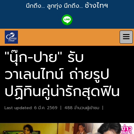
ช้างไทฯ
นึกถึง... ลูกทุ่ง
นึกถึง...
"นุ๊ก-ปาย" รับ
วาเลนไทน์ ถ่ายรูป
ปฏิทินคู่น่ารักสุดฟิน
Last updated: 6 มี.ค. 2569
|
488 จำนวนผู้เข้าชม
|