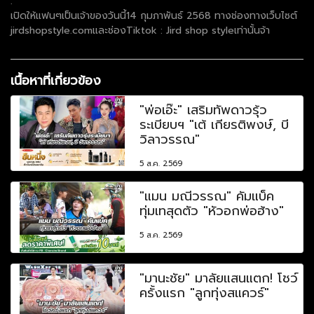
.
เปิดให้แฟนๆเป็นเจ้าของวันนี้14 กุมภาพันธ์ 2568 ทางช่องทางเว็บไซต์
jirdshopstyle.comและช่องTiktok : Jird shop styleเท่านั้นจ้า
เนื้อหาที่เกี่ยวข้อง
"พ่อเอ๊ะ" เสริมทัพดาวรุ้ว
ระเบียบฯ "เต้ เกียรติพงษ์, บี
วิลาวรรณ"
5 ส.ค. 2569
"แมน มณีวรรณ" คัมแบ็ค
ทุ่มเทสุดตัว "หัวอกพ่อฮ้าง"
5 ส.ค. 2569
"มานะชัย" มาลัยแสนแตก! โชว์
ครั้งแรก "ลูกทุ่งสแควร์"