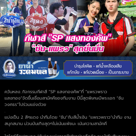
ควันหลง..กิจกรรมกีฬาสี “SP แสงทองคัพ”ที่ “แพรวพราว
แสงทอง”จัดขึ้นเชื่อมสามัคคีของทีมงาน ปีนี้สุดพิเศษมีพระเอก “ซัน
วงศธร”ไปร่วมแข่งด้วย
.
แบ่งเป็น 2 สีๆแดง นำทีมโดย “ซัน”กับสีน้ำเงิน “แพรวพราว”นำทีม งาน
สนุกสนาน ม่วนบันเทิงสุดๆไม่เน้นแพ้ชนะ เน้นความสามัคคี
.