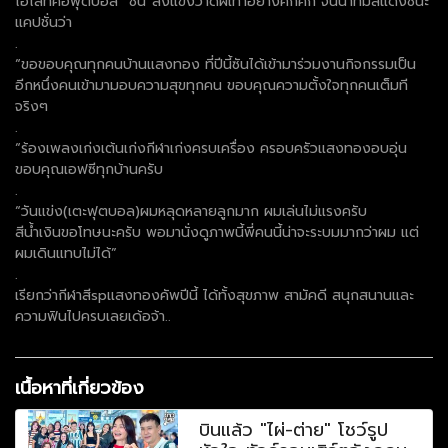
ไฮไลท์คือฟุตบอล “ซัน”ลงแข่งวาดฝีเท้าอย่างคึกคัก จนนำทีมสีแดงชนะ
แคปชั่นว่า
.
“ขอขอบคุณทุกคนบ้านแสงทอง ที่ปีนี้ซันได้เข้ามาร่วมงานกิจกรรมเป็น
อีกหนึ่งคนเข้ามามอบความสุขทุกคน ขอบคุณความตั้งใจทุกคนเต็มที
จริงๆ
.
“ร้องเพลงเก่งเต้นเก่งกีฬาเก่งครบเครื่อง ครอบครัวแสงทองอบอุ่น
ขอบคุณเอฟซีทุกบ้านครับ
.
“วันแข่ง(เตะฟุตบอล)ผมหลุดหลายลูกมาก ผมเล่นไม่แรงครับ
สีน้ำเงินขอโทษนะครับ พอมานั่งดูภาพนี้พี่คนนี้น่าจะระบมมากว่าผม แต่
ผมเดินแทบไม่ได้”
.
เรียกว่ากีฬาสีspแสงทองคัพปีนี้ ได้ทั้งสุขภาพ สามัคดี สนุกสนานและ
ความฟินไปครบเลยเด้อจ้า..
เนื้อหาที่เกี่ยวข้อง
บินแล้ว "ไผ่-ต่าย" โชว์รูป