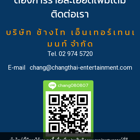
ติดต่อเรา
บ ริ ษั ท ช้ า ง ไ ท เ อ็ น เ ท อ ร์ เ ท น เ
ม น ท์ จำ กั ด
Tel.
02 974 5720
E-mail
chang@changthai-entertainment.com
chang080807