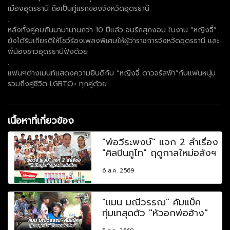
เมืองอุดรธานี ถือเป็นคู่แรกของจังหวัดอุดรธานี
.
หลังทั้งคู่คบกันมามานานกว่า 10 ปีแล้ว จนรักสุกงอม ในงาน “หญิงจี้”
ยังได้รับเกียรติให้โชว์ร้องเพลงพิเศษให้ผู้ว่าราชการจังหวัดอุดรธานี และ
พี่น้องชาวอุดรธานีฟังด้วย
.
แฟนๆต่างเมนท์แสดงความยินดีกับ “หญิงจี้ ดาวจรัสฟ้า”กับแฟนหนุ่ม
รวมถึงคู่ชีวิต LGBTQ+ ทุกคู่ด้วย
เนื้อหาที่เกี่ยวข้อง
"พ่อวีระพงษ์" แจก 2 ลำเรื่อง
"ศิลปินภูไท" ฤดูกาลใหม่อลังฯ
6 ส.ค. 2569
"แมน มณีวรรณ" คัมแบ็ค
ทุ่มเทสุดตัว "หัวอกพ่อฮ้าง"