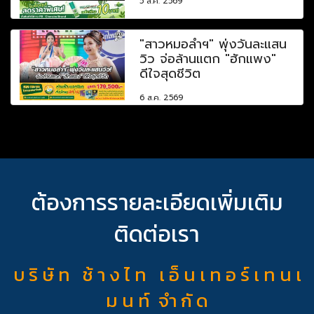
5 ส.ค. 2569
"สาวหมอลำฯ" พุ่งวันละแสน
วิว จ่อล้านแตก "ฮักแพง"
ดีใจสุดชีวิต
6 ส.ค. 2569
ต้องการรายละเอียดเพิ่มเติม
ติดต่อเรา
บ ริ ษั ท ช้ า ง ไ ท เ อ็ น เ ท อ ร์ เ ท น เ
ม น ท์ จำ กั ด