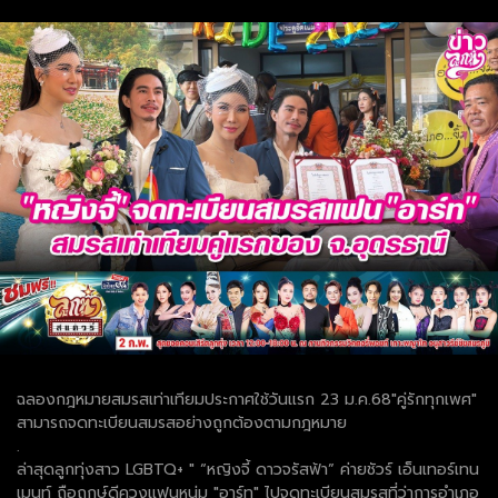
ฉลองกฎหมายสมรสเท่าเทียมประกาศใช้วันแรก 23 ม.ค.68"คู่รักทุกเพศ"
สามารถจดทะเบียนสมรสอย่างถูกต้องตามกฎหมาย
.
ล่าสุดลูกทุ่งสาว LGBTQ+ " “หญิงจี้ ดาวจรัสฟ้า” ค่ายชัวร์ เอ็นเทอร์เทน
เมนท์ ถือฤกษ์ดีควงแฟนหนุ่ม "อาร์ท" ไปจดทะเบียนสมรสที่ว่าการอำเภอ