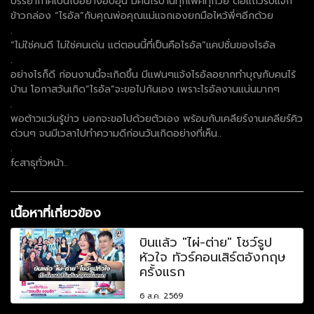
บรรยากาศเป็นไปอย่างอบอุ่น มีคนไร้บ้านทุกเพศทุกวัย ต่อแถวรับแจก
ข้าวกล่อง “ไรอัล”กับคุณพ่อคุณแม่แจกเองยกมือไหว้พี่ๆอีกด้วย
.
“ไม่ใช่คนดี ไม่ใช่คนเด่น แต่ตอนนี้ที่เป็นคือไรอัล”แคปชั่นของไรอัล
.
อย่างไรก็ดี ก่อนงานนี้จะเกิดขึ้น มีแฟนๆแจ้งไรอัลอยากทำบุญกับคนไร้
บ้าน โอกาสวันเกิด”ไรอัล”จะขอไปกันเอง เพราะไรอัลงานแน่นมากๆ
.
พอต้าวแว่นรู้ข่าว บอกจะขอไปด้วยตัวเอง พร้อมกับเคลียร์งานเคลียร์คิว
ด่วนๆ จนมีเวลาไปทำความดีก่อนวันเกิดอย่างที่เห็น..
.
fcสาธุทั่วหน้า..
เนื้อหาที่เกี่ยวข้อง
บินแล้ว "ไผ่-ต่าย" โชว์รูป
หัวใจ ทัวร์คอนเสิร์ตอังกฤษ
ครั้งแรก
6 ส.ค. 2569