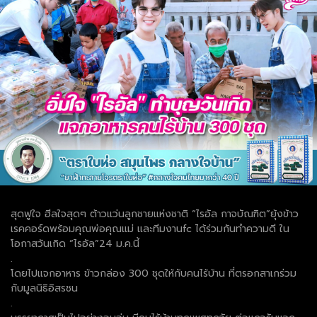
สุดฟูใจ ฮีลใจสุดๆ ต้าวแว่นลูกชายแห่งชาติ “ไรอัล กาจบัณฑิต”ยุ้งข้าว
เรคคอร์ดพร้อมคุณพ่อคุณแม่ และทีมงานfc ได้ร่วมกันทำความดี ใน
โอกาสวันเกิด “ไรอัล”24 ม.ค.นี้
.
โดยไปแจกอาหาร ข้าวกล่อง 300 ชุดให้กับคนไร้บ้าน ที่ตรอกสาเกร่วม
กับมูลนิธิอิสรชน
.