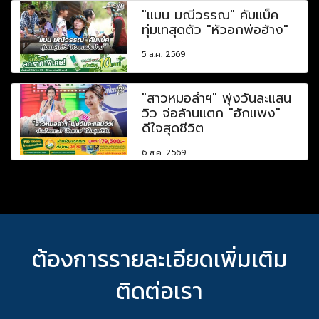
"แมน มณีวรรณ" คัมแบ็ค
ทุ่มเทสุดตัว "หัวอกพ่อฮ้าง"
5 ส.ค. 2569
"สาวหมอลำฯ" พุ่งวันละแสน
วิว จ่อล้านแตก "ฮักแพง"
ดีใจสุดชีวิต
6 ส.ค. 2569
ต้องการรายละเอียดเพิ่มเติม
ติดต่อเรา