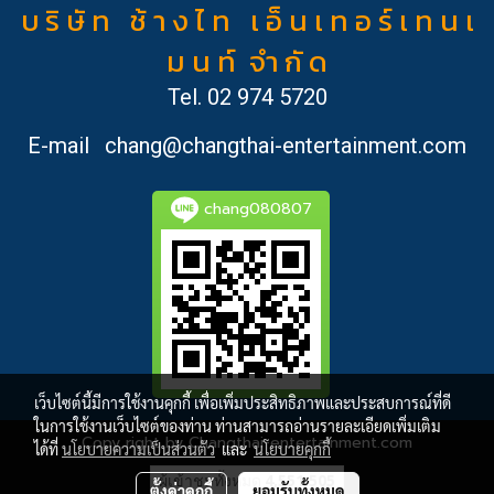
บ ริ ษั ท ช้ า ง ไ ท เ อ็ น เ ท อ ร์ เ ท น เ
ม น ท์ จำ กั ด
Tel.
02 974 5720
E-mail
chang@changthai-entertainment.com
chang080807
เว็บไซต์นี้มีการใช้งานคุกกี้ เพื่อเพิ่มประสิทธิภาพและประสบการณ์ที่ดี
ในการใช้งานเว็บไซต์ของท่าน ท่านสามารถอ่านรายละเอียดเพิ่มเติม
Copy right by Changthai-entertainment.com
ได้ที่
นโยบายความเป็นส่วนตัว
และ
นโยบายคุกกี้
ผู้เข้าชมวันนี้
891
ตั้งค่าคุกกี้
ยอมรับทั้งหมด