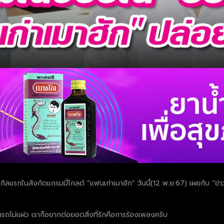
รกในสังกัดแกรมมี่โกลด์ “แฟนเก่าเมาฮัก” วันนี้(12 พ.ย.67) เผยกับ “ข่าวลู
ไม่แผ่ว เราก็อยากต่อยอดสิ่งที่รักคือการร้องเพลงครับ