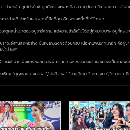
ารบ้านหนัก คุยโปรดิวซ์ คุยนักแต่งเพลงคือ อ.ภานุวัฒน์ วิเศษวงษา แล้วนำเ
อย่างดี สำหรับผมเพลงนี้คือที่สุด อีกเพลงหนึ่งที่ได้ร้องมา
องเหตุผลน้ำเน่าตอนอยู่อาร์สยาม แต่ความสำเร็จไม่ได้อยู่ที่ผม100% อยู่ที่แฟ
ราณอีสานลึกๆอย่าง ปี้นเพลา,ติงคิงด้วยครับ เนื้อหาแฟนเก่าเมาฮัก คือผู้ชายโด
ยช้ำเรื่อยๆ
icial ฝากเบิ่งแยงหน่อยเด้อพี่ ฝากความหวังช่วยแชร์ ช่วยเชียร์เป็นกำล
บเรียง "บุญหลง มงคลพร",โปรดิวเซอร์ "ภานุวัฒน์ วิเศษวงษา","ทนายเอ กิตติ