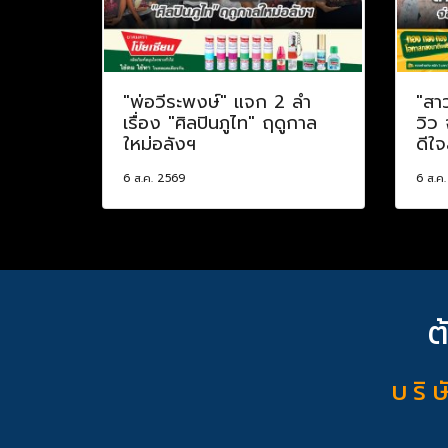
"พ่อวีระพงษ์" แจก 2 ลำ
"สา
เรื่อง "ศิลปินภูไท" ฤดูกาล
วิว
ใหม่อลังฯ
ดีใจ
6 ส.ค. 2569
6 ส.ค
ต
บ ริ ษ