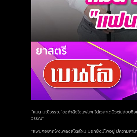
“แมน มณีวรรณ”ขอกำลังใจแฟนๆ ได้เวลาเดบิวต์ปล่อยซิงเกิลแ
วรรณ”
.
“แฟนๆอยากฟังเพลงสไตล์ผม บอกยังมีไฟอยู่ มีความสามารถ