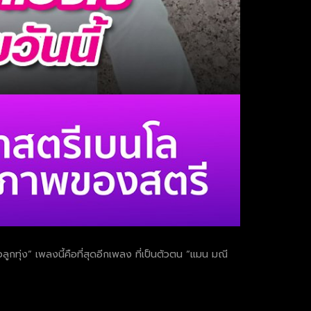
กทุ่ง” เพลงนี้คือที่สุดอีกเพลง ที่เป็นตัวตน “แมน มณี