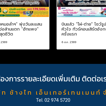
วหมอลำฯ" พุ่งวันละแสน
บินแล้ว "ไผ่-ต่าย" โชว์รู
 จ่อล้านแตก "ฮักแพง"
หัวใจ ทัวร์คอนเสิร์ตอัง
สุดชีวิต
ครั้งแรก
. 2569
6 ส.ค. 2569
้องการรายละเอียดเพิ่มเติม ติดต่อเ
ั ท ช้ า ง ไ ท เ อ็ น เ ท อ ร์ เ ท น เ ม น ท์ 
Tel.
02 974 5720