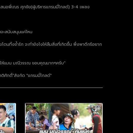
สนอพี่เณร ศุภชัย(ผู้บริหารแกรมมี่โกลด์) 3-4 เพลง
นๆจะสนับสนุนแค่ไหน
นทิ้งช้ำรัก จะทำยังไงให้ลืมสิ่งที่เกิดขึ้น พึ่งพาดีกรีอยาก
ังใจให้แมน มณีวรรณ ขอบคุณมากๆครับ”
ศักดิ์"สังกัด "แกรมมี่โกลด์"