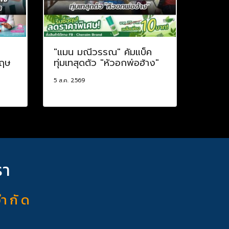
ป
"แมน มณีวรรณ" คัมแบ็ค
กฤษ
ทุ่มเทสุดตัว "หัวอกพ่อฮ้าง"
5 ส.ค. 2569
รา
จำ กั ด