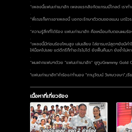
.
“เพลงนี้แฟนเก่าเมาฮัก เพลงแรกสังกัดแกรมมี่โกลด์ เราทำก
.
“พี่เณรก็เคาะเอาเพลงนี้ บอกจะรักษาตัวตนของแมน มณีวรรณ
.
“ความรู้สึกที่ได้ร้อง แฟนเก่าเมาฮัก คือเหมือนกับตอนผมร้
.
“เพลงนี้มีท่อนร้องโหนสูง เล่นเสียง ใส่อารมณ์สุดๆยังมีคำโบ
ให้น็อคไปเลย แต่ดีกรีก็ทำอะไรไม่ได้ ยังฟื้นคืนมา ยังช้ำไม่หา
.
“ผมฝากแฟนๆด้วย “แฟนเก่าเมาฮัก” ยูทูบGrammy Gold Off
.
"แฟนเก่าเมาฮัก"คำร้อง/ทำนอง "ภานุวัฒน์ วิเศษวงษา",เรีย
เนื้อหาที่เกี่ยวข้อง