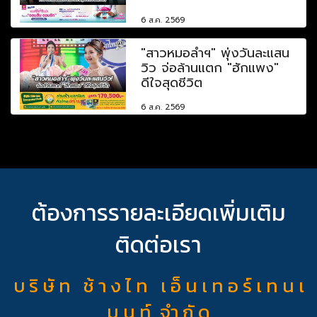
6 ส.ค. 2569
"สาวหมอลำฯ" พุ่งวันละแสน
วิว จ่อล้านแตก "ฮักแพง"
ดีใจสุดชีวิต
6 ส.ค. 2569
ต้องการรายละเอียดเพิ่มเติม
ติดต่อเรา
บ ริ ษั ท ช้ า ง ไ ท เ อ็ น เ ท อ ร์ เ ท น เ
ม น ท์ จำ กั ด