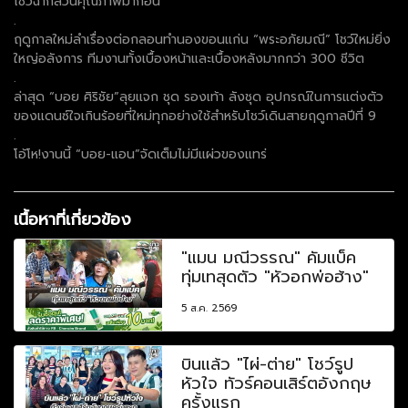
โชว์ฉากล้วนคุณภาพมาก่อน
.
ฤดูกาลใหม่ลำเรื่องต่อกลอนทำนองขอนแก่น “พระอภัยมณี” โชว์ใหม่ยิ่ง
ใหญ่อลังการ ทีมงานทั้งเบื้องหน้าและเบื้องหลังมากกว่า 300 ชีวิต
.
ล่าสุด “บอย ศิริชัย”ลุยแจก ชุด รองเท้า ลังชุด อุปกรณ์ในการแต่งตัว
ของแดนซ์ใจเกินร้อยที่ใหม่ทุกอย่างใช้สำหรับโชว์เดินสายฤดูกาลปีที่ 9
.
โอ้โห!งานนี้ “บอย-แอน”จัดเต็มไม่มีแผ่วของแทร่
เนื้อหาที่เกี่ยวข้อง
"แมน มณีวรรณ" คัมแบ็ค
ทุ่มเทสุดตัว "หัวอกพ่อฮ้าง"
5 ส.ค. 2569
บินแล้ว "ไผ่-ต่าย" โชว์รูป
หัวใจ ทัวร์คอนเสิร์ตอังกฤษ
ครั้งแรก