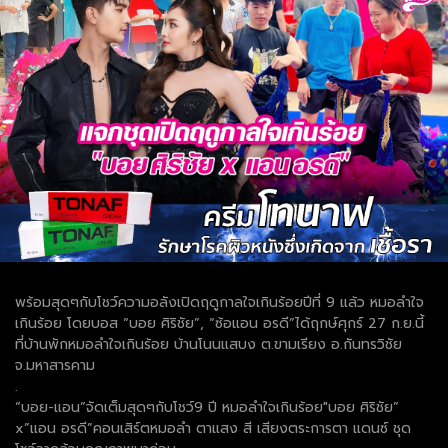
พร้อมสุดๆกับโชว์ความอลังเปิดฤดูกาลใจเกินร้อยปีที่ 9 แล้ว หมอลำใจ
เกินร้อย โดยบอส “บอย ศิริชัย”, “ซ้อแอน อรดี”ได้ฤกษ์ศุกร์ 27 ก.ย.นี้
ที่บ้านพักหมอลำใจเกินร้อย บ้านโนนแสบง ต.ขามเรียง อ.กันทรวิชัย
จ.มหาสารคาม
.
“บอย-แอน”จัดเต็มสุดๆกับโชว์9 ปี หมอลำใจเกินร้อย"บอย ศิริชัย”
x”แอน อรดี”คอนเสิร์ตหมอลำ ตาแสง สี เสียงตระการตา แดนซ์ ชุด