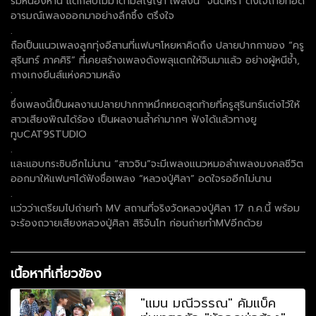
ริมหนองหาน แต่กลับไม่มาตามสัญญา เพลงนี้ “จินตหรา”ตั้งใจถ่ายทอด
อารมณ์เพลงออกมาอย่างลึกซึ้ง ตรึงใจ
.
ถือเป็นแนวเพลงลูกทุ่งอีสานที่แฟนๆโหยหาคิดถึง ปลายปากกาของ “ครู
สุรินทร์ ภาคศิริ” ที่เคยสร้างเพลงดังพลุแตกให้จินมาแล้ว อย่างผู้หนีช้ำ,
กางเกงยีนส์แห่งความหลัง
.
ซึ่งเพลงนี้เป็นผลงานปลายปากกาหมึกหยดสุดท้ายที่ครูสุรินทร์แต่งไว้ให้
สาวเสียงพิณได้ร้อง เป็นผลงานล้ำค่ามากๆ ฟังได้แล้วทางยู
ทูบCAT9STUDIO
.
และแอบกระซิบอีกไม่นาน “สาวจิน”จะมีเพลงแนวหมอลำเพลงมงคลชีวิต
ออกมาให้แฟนๆได้ฟังชื่อเพลง “หลวงปู่ศิลา” อดใจรออีกไม่นาน
.
แว่วว่าเตรียมไปถ่ายทำ MV สถานที่จริงวัดหลวงปู่ศิลา 17 ก.ค.นี้ พร้อม
จะร้องถวายเสียงหลวงปู่ศิลา สิริจันโท ก่อนถ่ายทำMVอีกด้วย
เนื้อหาที่เกี่ยวข้อง
"แมน มณีวรรณ" คัมแบ็ค