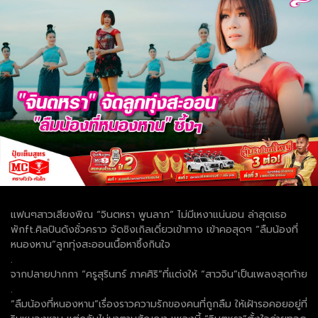
แฟนๆสาวเสียงพิณ “จินตหรา พูนลาภ” ไม่มีเหงาแน่นอน ล่าสุดเธอ
พักft.ศิลปินดังชั่วคราว จัดซิงเกิลเดี่ยวเข้าทาง เข้าคอสุดๆ “ลืมน้องที่
หนองหาน”ลูกทุ่งสะออนเนื้อหาซึ้งกินใจ
.
จากปลายปากกา “ครูสุรินทร์ ภาคศิริ”ที่แต่งให้ “สาวจิน”เป็นเพลงสุดท้าย
.
“ลืมน้องที่หนองหาน”เรื่องราวความรักของคนที่ถูกลืม ให้เฝ้ารอคอยอยู่ที่