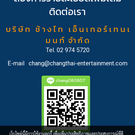
ติดต่อเรา
บ ริ ษั ท ช้ า ง ไ ท เ อ็ น เ ท อ ร์ เ ท น เ
ม น ท์ จำ กั ด
Tel.
02 974 5720
E-mail
chang@changthai-entertainment.com
chang080807
เว็บไซต์นี้มีการใช้งานคุกกี้ เพื่อเพิ่มประสิทธิภาพและประสบการณ์ที่ดี