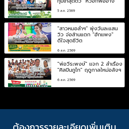
ทุ่มเทสุดตัว "หัวอกพ่อฮ้าง"
5 ส.ค. 2569
"สาวหมอลำฯ" พุ่งวันละแสน
วิว จ่อล้านแตก "ฮักแพง"
ดีใจสุดชีวิต
6 ส.ค. 2569
"พ่อวีระพงษ์" แจก 2 ลำเรื่อง
"ศิลปินภูไท" ฤดูกาลใหม่อลังฯ
6 ส.ค. 2569
ต้องการรายละเอียดเพิ่มเติม