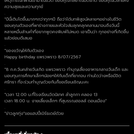
เหตุการณ์ที่ผ่านเข้ามาในชีวิต ขอบคุณกัลยาณมิตรที่ดี ขอบคุณเวลาแห่ง
ความสุขและความทุกข์
.
"ปีนี้เติบโตขึ้นมากๆกว่าทุกๆปี ถือว่าได้บทพิสูจน์หลายๆอย่างในชีวิต
ขอบคุณตัวเองที่พาร่างกายและหัวใจล้มลุกคลุกคลานมาจนถึงวันนี้
หลายหมื่นล้านคำที่อยากพูดคงพิมพ์ไม่หมด เอาเป็นว่า ทุกอย่างที่เกิดขึ้น
แล้วย่อมดีเสมอ
.
"ของขวัญให้กับตัวเอง
Happy birthday แพรวพราว 8/07/2567
.
"8 ก.ค.วันคล้ายวันเกิด แพรวพราว ทำบุญเลี้ยงอาหารกลางวันเด็ก และ
มอบทุนการศึกษาเล็กๆน้อยๆให้กับเด็กที่ยากจน ท่านใดว่างหรือมีจิต
ศรัทธา ที่จะร่วมทำบุญด้วยกันก็ขอเรียนเชิญนะคะ
.
"เวลา 12.00 น.ทึ่โรงเรียนวัดนิเทศ ลำลูกกา คลอง 13
เวลา 18.00 น. งายเลี้ยงเล็กๆ ที่สุบรรณฮอลล์ ดอนเมือง"
.
"ข่าวลูกทุ่ง"ขอแฮปปี้เบิร์ธเดย์ด้วย