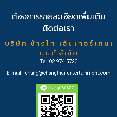
ต้องการรายละเอียดเพิ่มเติม
ติดต่อเรา
บ ริ ษั ท ช้ า ง ไ ท เ อ็ น เ ท อ ร์ เ ท น เ
ม น ท์ จำ กั ด
Tel.
02 974 5720
E-mail
chang@changthai-entertainment.com
chang080807