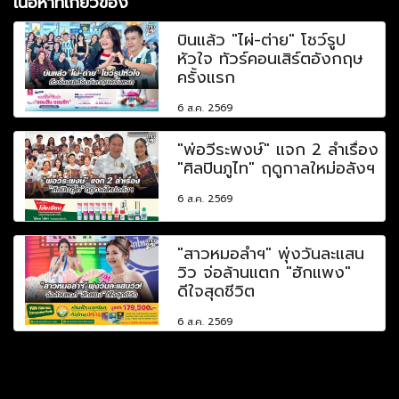
เนื้อหาที่เกี่ยวข้อง
บินแล้ว "ไผ่-ต่าย" โชว์รูป
หัวใจ ทัวร์คอนเสิร์ตอังกฤษ
ครั้งแรก
6 ส.ค. 2569
"พ่อวีระพงษ์" แจก 2 ลำเรื่อง
"ศิลปินภูไท" ฤดูกาลใหม่อลังฯ
6 ส.ค. 2569
"สาวหมอลำฯ" พุ่งวันละแสน
วิว จ่อล้านแตก "ฮักแพง"
ดีใจสุดชีวิต
6 ส.ค. 2569