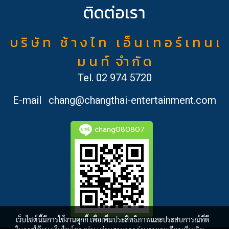
ติดต่อเรา
บ ริ ษั ท ช้ า ง ไ ท เ อ็ น เ ท อ ร์ เ ท น เ
ม น ท์ จำ กั ด
Tel.
02 974 5720
E-mail
chang@changthai-entertainment.com
chang080807
เว็บไซต์นี้มีการใช้งานคุกกี้ เพื่อเพิ่มประสิทธิภาพและประสบการณ์ที่ดี