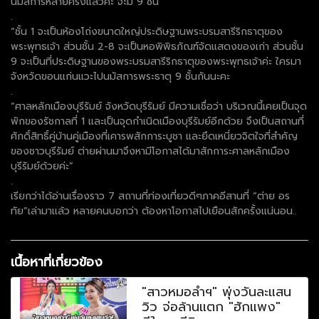
นมัสการหลายครั้งแล้วค่ะ จะมี 9 ชั้น
.
“ชั้น 1 จะเป็นห้องโถ่งขนาดใหญ่ประดิษฐานพระบรมสารีริกธาตุของ
พระพุทธเจ้า ส่วนชั้น 2-8 จะเป็นหอพิพิธภัณฑ์จัดแสดงของเก่า ส่วนชั้น
9 จะเป็นที่ประดิษฐานของพระบรมสารีริกธาตุของพระพุทธเจ้าค่ะ ใครมา
จังหวัดขอนแก่นแวะไปนมัสการพระธาตุ 9 ชั้นกันนะคะ
.
“ศาลหลักเมืองบุรีรัมย์ จังหวัดบุรีรัมย์ มีความเชื่อว่า บริเวณนี้เคยเป็นจุด
พักของรัชกาลที่ 1 และเป็นจุดกำเนิดเมืองบุรีรัมย์อีกด้วย จึงเป็นสถานที่
ศักดิ์สิทธิ์คู่บ้านคู่เมืองที่เคารพสักการะบูชา และยึดเหนี่ยวจิตใจที่สำคัญ
ของชาวบุรีรัมย์ ต่ายผ่านมาจึงหามีโอกาสได้มาสักการะศาลหลักเมือง
บุรีรัมย์ด้วยค่ะ”
.
เรียกว่าได้อ่านเรื่องราว 7 สถานที่ท่องเที่ยวดีๆภาคอีสานที่ “ต่าย อร
ทัย”เล่ามาแล้ว หลายคนบอกว่า ต้องหาโอกาสไปเยือนสักครั้งแน่นอน..
เนื้อหาที่เกี่ยวข้อง
"สาวหมอลำฯ" พุ่งวันละแสน
วิว จ่อล้านแตก "ฮักแพง"