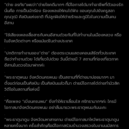
“ต่าย อรทัย”เผยว่า“ต่ายโชคดีมากๆ ที่มีโอกาสได้มาทำอาชีพที่ตัวเองรัก
นั่นคือ การเป็นนักร้อง ร้องเพลงให้คนได้ฟัง ขอบคุณไปยังครูสลา
คุณวุฒิ ศิลปินแห่งชาติ ที่ปลูกฝังให้ต่ายรักและภูมิใจในความเป็นคน
อีสาน
.
“ใช้เสียงเพลงสื่อสารกับคนอีสานด้วยกันที่ไปทำงานในเมืองหลวง หรือ
ในจังหวัดต่างๆ หรือแม้แต่ในต่างประเทศ
.
“ปกติการทำงานของ”ต่าย” ต้องตระเวนแสดงคอนเสิร์ตทั่วประเทศ
ถือว่าทำงานด้วย ได้เที่ยวไปด้วย วันนี้ต่ายมี 7 สถานที่ท่องเที่ยวภาค
อีสานในดวงใจมาฝากค่ะ
.
“พระธาตุพนม จังหวัดนครพนม เป็นสถานที่ที่ต่ายมาบ่อยมากๆ มา
ตั้งแต่ก่อนเป็นศิลปิน เป็นศิลปินแล้วก็มา ต่ายมีโอกาสได้ถ่ายทำมิวสิค
วิดีโอในสถานที่แห่งนี้
.
“คือเพลง “เบิ่งนครนพม” ยิ่งทำให้เราเลื่อมใส ศรัทธามากๆค่ะ ใครมี
โอกาสมาจังหวัดนครพนม อย่าลืมมาแวะพระธาตุพนมกันนะคะ
.
“พระธาตุนาดูน จังหวัดมหาสารคาม ต่ายมีโอกาสมาไหว้พระธาตุนาดูน
หลายครั้งมาก ครั้งสำคัญคือมีโอกาสร่วมรำบวงสรวงในงานนมัสการ