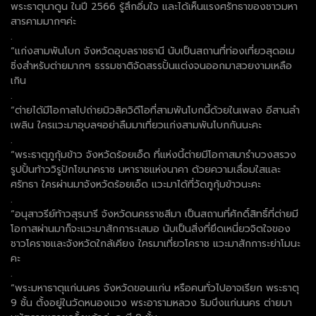
พระธาตุนาดูน ในปี 2566 รู้สึกอิ่มใจ และได้เห็นแรงศรัทธาของชาวมหา
สารคามมากๆค่ะ
.
“แก่งสามพันโบก จังหวัดอุบลราชธานี นับเป็นสถานที่ท่องเที่ยวสุดอเม
ซิ่งสำหรับต่ายมากๆ ธรรมชาติจัดสรรปั้นแต่งจนออกมาสวยงามเหลือ
เกิน
.
“ต่ายได้มีโอกาสไปถ่ายมิวสิควิดีโอที่สามพันโบกนี้ด้วยในเพลง อีสานลำ
เพลิน ใครแวะมาอุบลฯอย่าลืมมาเที่ยวแก่งสามพันโบกกันนะคะ
.
“พระธาตุภูกุ้มข้าว จังหวัดร้อยเอ็ด ที่แห่งนี้ต่ายมีโอกาสมารำบวงสรวง
รูปปั้นท้าววิรูปักโขนาคราช มหาราชแห่งนาคา ด้วยความเลื่อมใสและ
ศรัทธา ใครผ่านมาจังหวัดร้อยเอ็ด แวะมาได้ที่วัดภูกุ้มข้าวนะคะ
.
“อนุสาวรีย์ท้าวสุรนารี จังหวัดนครราชสีมา เป็นสถานที่ศักดิ์สิทธิ์ที่ต่ายมี
โอกาสผ่านมาก็จะแวะมาสักการะเสมอ นับเป็นสิ่งที่ยึดเหนี่ยวจิตใจของ
ชาวโคราชและจังหวัดใกล้เคียง ใครมาเที่ยวโคราช แวะมาสักการะย่าโมนะ
คะ
.
“พระมหาธาตุแก่นนคร จังหวัดขอนแก่น หรือคนทั่วไปอาจเรียก พระธาตุ
9 ชั้น ตั้งอยู่ในวัดหนองแวง พระอารามหลวง ริมบึงแก่นนคร ต่ายมา