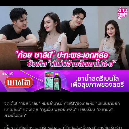
จัดเต็ม! “ก้อย ชาลินี” หมอลำบาร์บี้ ถ่ายMVซิงเกิลใหม่ “บ่แม่นอ้ายฮัก
เขาไปล่ะบ่” แต่งโดย “ครูแจ๋ม พลอยไพลิน” เรียบเรียบ “อ.สายฟ้า
สวัสดิ์ประภา”
.
เนื้อหาเล่าถึงเรื่องความรักหนุ่มสาว ที่รักกันวันหนึ่งเราเกิดสงสัย รับรู้ว่า