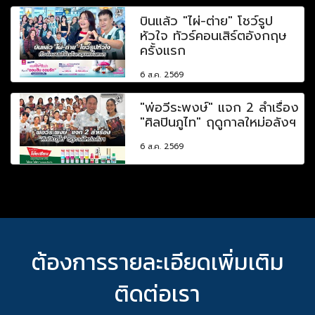
บินแล้ว "ไผ่-ต่าย" โชว์รูป
หัวใจ ทัวร์คอนเสิร์ตอังกฤษ
ครั้งแรก
6 ส.ค. 2569
"พ่อวีระพงษ์" แจก 2 ลำเรื่อง
"ศิลปินภูไท" ฤดูกาลใหม่อลังฯ
6 ส.ค. 2569
ต้องการรายละเอียดเพิ่มเติม
ติดต่อเรา