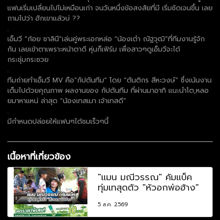
แฟนเริ่มเปลี่ยนไปไม่เหมือนเก่า จนวันหนึ่งข้อสงสัยที่มี เริ่มชัดเจนขึ้น เลย
ถามไปว่า ฮักเขาแล้วบ่ ??
.
เอ็มวี “ก้อย ชาลินี”เล่นคู่พระเอกหล่อ “น้องเต๋า ณัฐวุฒิ”ที่ทีมงานรู้จัก
กัน เลยเข้าตาเพราะหน้าตาดี หุ่นก็เฟิร์ม เพื่อสาวๆดูเอ็มวีจะได้
กระชุ่มกระชวย
.
ทีมถ่ายทำเอ็มวี MV คือ“กัปตันทีม” โดย “ตันติกร สีหะวงษ์” ซึ่งเน้นงาน
เต็มไปด้วยคุณภาพ ผลงานของ กัปตันทีม ที่ผ่านมาอาทิ แนะนำโต,หลอ
ยมาหาแหน่ ล่าสุด “น้องเทสเมา เจ้าเทสดี”
.
มีกำหนดปล่อยให้แฟนๆได้ชมเร็วๆนี้
เนื้อหาที่เกี่ยวข้อง
"แมน มณีวรรณ" คัมแบ็ค
ทุ่มเทสุดตัว "หัวอกพ่อฮ้าง"
5 ส.ค. 2569