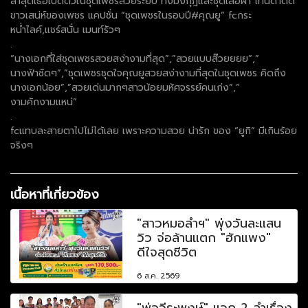
ล่าสุดเธอเปิดตัวในชุดเพชรสวยระยิบ ทั้งมงกุฎและชุดเสื้อผ้า โทนดำตัด
ขาวเสน่ห์ของเพชร แคปชั่น “ชุดเพชรในรอบปี#คุณยู” fcกระ
หน่ำไลค์,แชร์สนั่น เมนท์รัวๆ
.
“นางเอกที่ใส่ชุดเพชรสวยสง่างามที่สุด”,”สวยแบบส๊วยยยย”,”
นางฟ้าชัดๆ”,”ชุดเพชรชุดใจคุณยูสวยสง่างามที่สุดในชุดเพชร คิดถึง
นางเอกน้อย”,”สวยเด่นมากๆสาวน้อยมหัศจรรย์คนเก่ง”,”
งามคักงามแหน่”
.
fcแทบละสายตาไปไม่ได้เลย เพราะความสวย น่ารัก ของ “ยูกิ” มีเกินร้อย
จริงๆ
เนื้อหาที่เกี่ยวข้อง
"สาวหมอลำฯ" พุ่งวันละแสน
วิว จ่อล้านแตก "ฮักแพง"
ดีใจสุดชีวิต
6 ส.ค. 2569
"พ่อวีระพงษ์" แจก 2 ลำเรื่อง