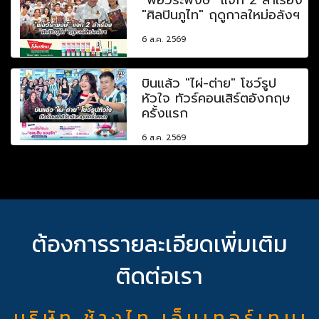
"ศิลปินภูไท" ฤดูกาลใหม่อลังฯ
6 ส.ค. 2569
บินแล้ว "ไผ่-ต่าย" โชว์รูป
หัวใจ ทัวร์คอนเสิร์ตอังกฤษ
ครั้งแรก
6 ส.ค. 2569
ต้องการรายละเอียดเพิ่มเติม
ติดต่อเรา
บ ริ ษั ท ช้ า ง ไ ท เ อ็ น เ ท อ ร์ เ ท น เ