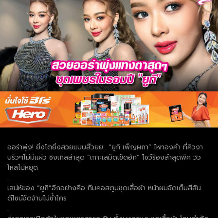
ออร่าพุ่ง! ยิ่งโตยิ่งสวยแบบส๊วยย.. “ยูกิ เพ็ญผกา” ไหทองคำ ที่คิวงา
นรัวๆไม่มีแผ่ว ซิงเกิลล่าสุด “เกาะเสม็ดเข็ดฮัก” โชว์ร้องลำสุดพีค วิว
ไหลไม่หยุด
.
เสน่ห์ของ “ยูกิ”อีกอย่างคือ ทีมคอสตูมชุดเสื้อผ้า หน้าผมจัดเต็มสีสัน
ดีไซน์จัดจ้านไม่ซ้ำใคร
.