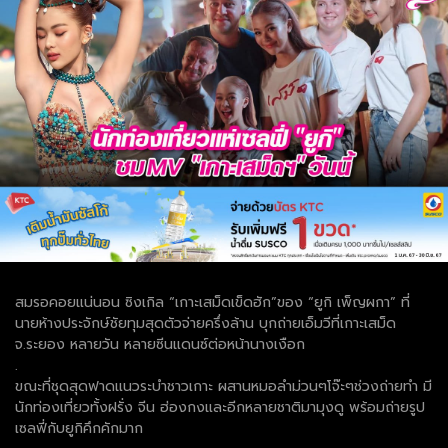
สมรอคอยแน่นอน ซิงเกิล “เกาะเสม็ดเข็ดฮัก”ของ “ยูกิ เพ็ญผกา” ที่
นายห้างประจักษ์ชัยทุมสุดตัวจ่ายครึ่งล้าน บุกถ่ายเอ็มวีที่เกาะเสม็ด
จ.ระยอง หลายวัน หลายซีนแดนซ์ต่อหน้านางเงือก
.
ขณะที่ชุดสุดฟาดแนวระบำชาวเกาะ ผสานหมอลำม่วนๆโจ๊ะๆช่วงถ่ายทำ มี
นักท่องเที่ยวทั้งฝรั่ง จีน ฮ่องกงและอีกหลายชาติมามุงดู พร้อมถ่ายรูป
เซลฟี่กับยูกิคึกคักมาก