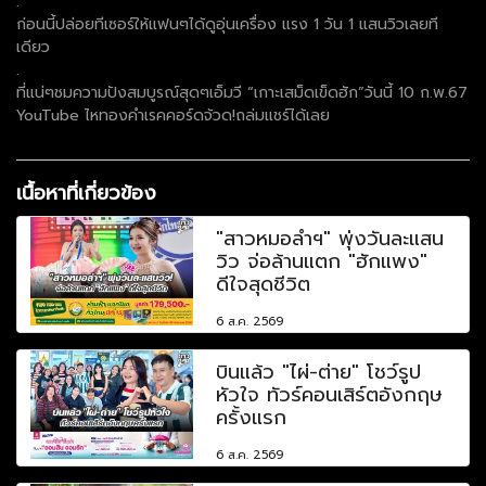
.
ก่อนนี้ปล่อยทีเซอร์ให้แฟนๆได้ดูอุ่นเครื่อง แรง 1 วัน 1 แสนวิวเลยที
เดียว
.
ที่แน่ๆชมความปังสมบูรณ์สุดๆเอ็มวี “เกาะเสม็ดเข็ดฮัก”วันนี้ 10 ก.พ.67
YouTube ไหทองคำเรคคอร์ดจ้วด!ถล่มแชร์ได้เลย
เนื้อหาที่เกี่ยวข้อง
"สาวหมอลำฯ" พุ่งวันละแสน
วิว จ่อล้านแตก "ฮักแพง"
ดีใจสุดชีวิต
6 ส.ค. 2569
บินแล้ว "ไผ่-ต่าย" โชว์รูป
หัวใจ ทัวร์คอนเสิร์ตอังกฤษ
ครั้งแรก
6 ส.ค. 2569