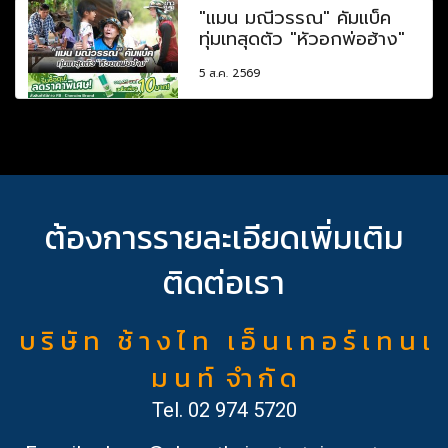
"แมน มณีวรรณ" คัมแบ็ค
ทุ่มเทสุดตัว "หัวอกพ่อฮ้าง"
5 ส.ค. 2569
ต้องการรายละเอียดเพิ่มเติม
ติดต่อเรา
บ ริ ษั ท ช้ า ง ไ ท เ อ็ น เ ท อ ร์ เ ท น เ
ม น ท์ จำ กั ด
Tel.
02 974 5720