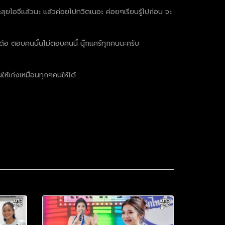
ลุยไอจีแล้วนะ แล้วค่อยไปทวิตเนอะ ค่อยๆเรียนรู้ไปก่อน จะ
ด้อ ตอบคนนั้นไม่ตอบคนนี้ นุ๊กแคร์ทุกคนนะครับ
นให้เก่งเหมือนทุกๆคนให้ได้