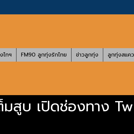
างไทฯ
FM90 ลูกทุ่งรักไทย
ข่าวลูกทุ่ง
ลูกทุ่งสแคว
ลเต็มสูบ เปิดช่องทาง Twi