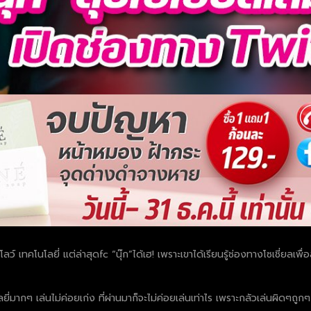
โลว์ เทคโนโลยี่ แต่ล่าสุดfc “นุ๊ก”ได้เฮ! เพราะเขาได้เรียนรู้ช่องทางโซเชี่ยลเพ
ยี่มากๆ เล่นไม่ค่อยเก่ง ที่ผ่านมาก็จะไม่ค่อยเล่นเท่าไร เพราะกลัวเล่นผิดๆถูกๆ 