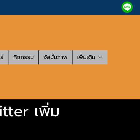
ร์
กิจกรรม
อัลบั้มภาพ
เพิ่มเติม
tter เพิ่ม