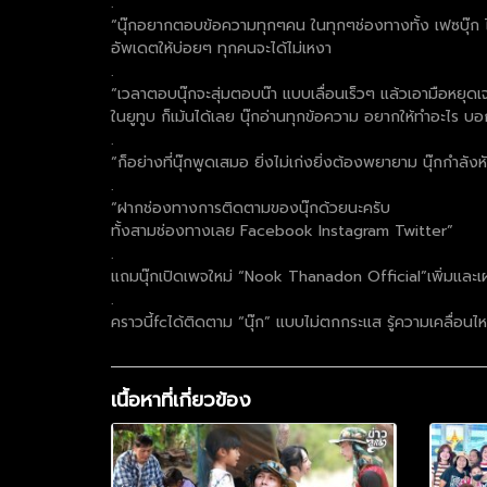
.
“นุ๊กอยากตอบข้อความทุกๆคน ในทุกๆช่องทางทั้ง เฟซบุ๊ก ไอจ
อัพเดตให้บ่อยๆ ทุกคนจะได้ไม่เหงา
.
“เวลาตอบนุ๊กจะสุ่มตอบน๊า แบบเลื่อนเร็วๆ แล้วเอามือหยุด
ในยูทูบ ก็เม้นได้เลย นุ๊กอ่านทุกข้อความ อยากให้ทำอะไร บอก
.
“ก็อย่างที่นุ๊กพูดเสมอ ยิ่งไม่เก่งยิ่งต้องพยายาม นุ๊กกำลั
.
“ฝากช่องทางการติดตามของนุ๊กด้วยนะครับ
ทั้งสามช่องทางเลย Facebook lnstagram Twitter”
.
แถมนุ๊กเปิดเพจใหม่ “Nook Thanadon Official”เพิ่มและเผ
.
คราวนี้fcได้ติดตาม “นุ๊ก” แบบไม่ตกกระแส รู้ความเคลื่อนไ
เนื้อหาที่เกี่ยวข้อง