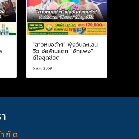
"สาวหมอลำฯ" พุ่งวันละแสน
ล
วิว จ่อล้านแตก "ฮักแพง"
ดีใจสุดชีวิต
6 ส.ค. 2569
รา
จำ กั ด