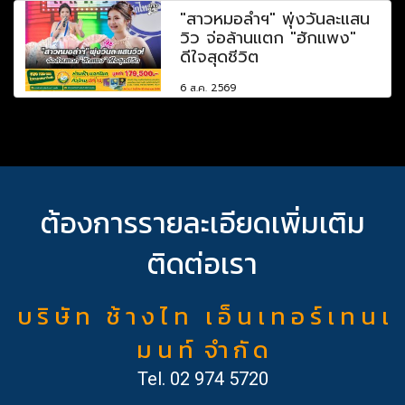
"สาวหมอลำฯ" พุ่งวันละแสน
วิว จ่อล้านแตก "ฮักแพง"
ดีใจสุดชีวิต
6 ส.ค. 2569
ต้องการรายละเอียดเพิ่มเติม
ติดต่อเรา
บ ริ ษั ท ช้ า ง ไ ท เ อ็ น เ ท อ ร์ เ ท น เ
ม น ท์ จำ กั ด
Tel.
02 974 5720