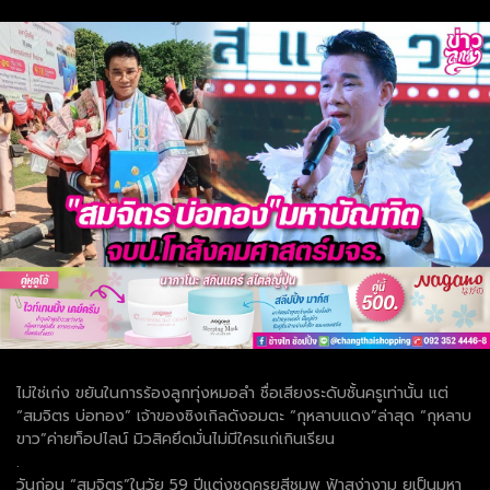
ไม่ใช่เก่ง ขยันในการร้องลูกทุ่งหมอลำ ชื่อเสียงระดับชั้นครูเท่านั้น แต่
“สมจิตร บ่อทอง” เจ้าของซิงเกิลดังอมตะ “กุหลาบแดง”ล่าสุด “กุหลาบ
ขาว”ค่ายท็อปไลน์ มิวสิคยึดมั่นไม่มีใครแก่เกินเรียน
.
วันก่อน “สมจิตร”ในวัย 59 ปีแต่งชุดครุยสีชมพู ฟ้าสง่างาม ยเป็นมหา