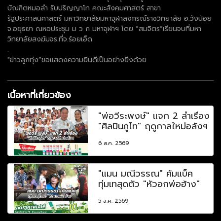
บัณฑิตหมอลำ รับปริญญาโท คณะสังคมศาสตร์ สาขา
รัฐประศาสนศาสตร์ มหาวิทยาลัยมหาจุฬาลงกรณ์ราชวิทยาลัย อ.วังน้อย
จ.อยุธยา ณหอประชุม ม ว ก มหาจุฬาฯ โดย “สมจิตร”เรียนจบที่มหา
วิทยาลัยสงฆ์มจร.ที่จ.ร้อยเอ็ด
.
"ข่าวลูกทุ่ง”ขอแสดงความยินดีเป็นอย่างยิ่งด้วย
เนื้อหาที่เกี่ยวข้อง
"พ่อวีระพงษ์" แจก 2 ลำเรื่อง
"ศิลปินภูไท" ฤดูกาลใหม่อลังฯ
6 ส.ค. 2569
"แมน มณีวรรณ" คัมแบ็ค
ทุ่มเทสุดตัว "หัวอกพ่อฮ้าง"
5 ส.ค. 2569