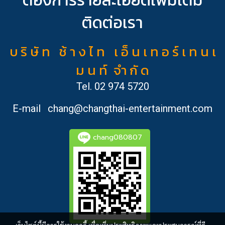
ติดต่อเรา
บ ริ ษั ท ช้ า ง ไ ท เ อ็ น เ ท อ ร์ เ ท น เ
ม น ท์ จำ กั ด
Tel.
02 974 5720
E-mail
chang@changthai-entertainment.com
chang080807