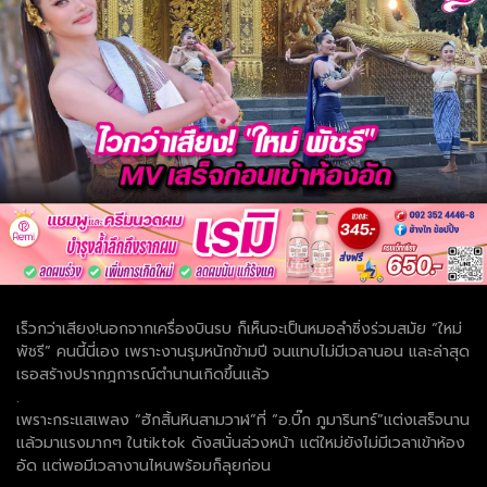
เร็วกว่าเสียง!นอกจากเครื่องบินรบ ก็เห็นจะเป็นหมอลำซิ่งร่วมสมัย “ใหม่
พัชรี” คนนี้นี่เอง เพราะงานรุมหนักข้ามปี จนแทบไม่มีเวลานอน และล่าสุด
เธอสร้างปรากฎการณ์ตำนานเกิดขึ้นแล้ว
.
เพราะกระแสเพลง “ฮักสิ้นหินสามวาฬ”ที่ “อ.บิ๊ก ภูมารินทร์”แต่งเสร็จนาน
แล้วมาแรงมากๆ ในtiktok ดังสนั่นล่วงหน้า แต่ใหม่ยังไม่มีเวลาเข้าห้อง
อัด แต่พอมีเวลางานไหนพร้อมก็ลุยก่อน