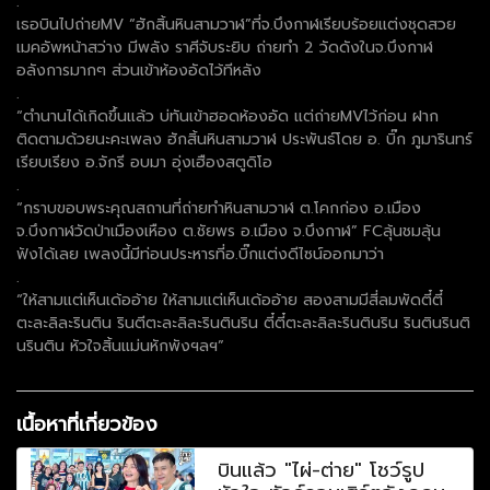
.
เธอบินไปถ่ายMV “ฮักสิ้นหินสามวาฬ”ที่จ.บึงกาฬเรียบร้อยแต่งชุดสวย
เมคอัพหน้าสว่าง มีพลัง ราศีจับระยิบ ถ่ายทำ 2 วัดดังในจ.บึงกาฬ
อลังการมากๆ ส่วนเข้าห้องอัดไว้ทีหลัง
.
“ตำนานได้เกิดขึ้นแล้ว บ่ทันเข้าฮอดห้องอัด แต่ถ่ายMVไว้ก่อน ฝาก
ติดตามด้วยนะคะเพลง ฮักสิ้นหินสามวาฬ ประพันธ์โดย อ. บิ๊ก ภูมารินทร์
เรียบเรียง อ.จักรี อบมา อุ่งเฮืองสตูดิโอ
.
“กราบขอบพระคุณสถานที่ถ่ายทำหินสามวาฬ ต.โคกก่อง อ.เมือง
จ.บึงกาฬวัดป่าเมืองเหือง ต.ชัยพร อ.เมือง จ.บึงกาฬ” FCลุ้นชมลุ้น
ฟังได้เลย เพลงนี้มีท่อนประหารที่อ.บิ๊กแต่งดีไซน์ออกมาว่า
.
“ให้สามแต่เห็นเด้ออ้าย ให้สามแต่เห็นเด้ออ้าย สองสามมีสี่ลมพัดตี๋ตี๋
ตะละลิละรินติน รินตีตะละลิละรินตินริน ตี๋ตี๋ตะละลิละรินตินริน รินตินรินติ
นรินติน หัวใจสิ้นแม่นหักพังฯลฯ”
เนื้อหาที่เกี่ยวข้อง
บินแล้ว "ไผ่-ต่าย" โชว์รูป