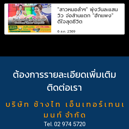
"สาวหมอลำฯ" พุ่งวันละแสน
วิว จ่อล้านแตก "ฮักแพง"
ดีใจสุดชีวิต
6 ส.ค. 2569
ต้องการรายละเอียดเพิ่มเติม
ติดต่อเรา
บ ริ ษั ท ช้ า ง ไ ท เ อ็ น เ ท อ ร์ เ ท น เ
ม น ท์ จำ กั ด
Tel.
02 974 5720