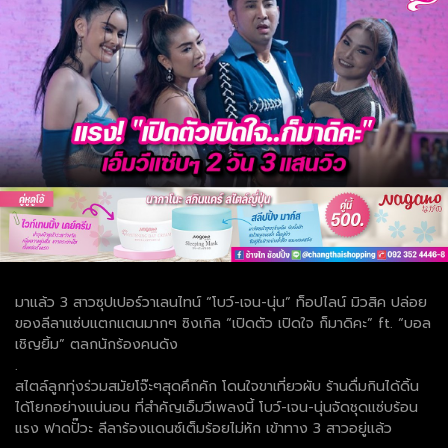
มาแล้ว 3 สาวซุปเปอร์วาเลนไทน์ “โบว์-เจน-นุ่น” ท็อปไลน์ มิวสิค ปล่อย
ของลีลาแซ่บแตกแตนมากๆ ซิงเกิล “เปิดตัว เปิดใจ ก็มาดิคะ” ft. “บอล
เชิญยิ้ม” ตลกนักร้องคนดัง
.
สไตล์ลูกทุ่งร่วมสมัยโจ๊ะๆสุดคึกคัก โดนใจขาเที่ยวผับ ร้านดื่มกินได้ดิ้น
ได้โยกอย่างแน่นอน ที่สำคัญเอ็มวีเพลงนี้ โบว์-เจน-นุ่นจัดชุดแซ่บร้อน
แรง ฟาดปั๊วะ ลีลาร้องแดนซ์เต็มร้อยไม่หัก เข้าทาง 3 สาวอยู่แล้ว