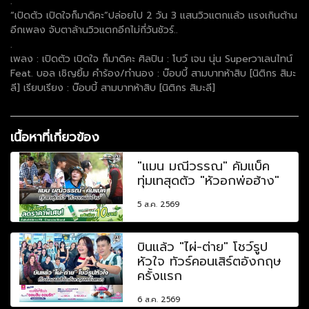
.
“เปิดตัว เปิดใจก็มาดิคะ”ปล่อยไป 2 วัน 3 แสนวิวแตกแล้ว แรงเกินต้าน
อีกเพลง จับตาล้านวิวแตกอีกไม่กี่วันชัวร์..
.
เพลง : เปิดตัว เปิดใจ ก็มาดิคะ ศิลปิน : โบว์ เจน นุ่น Superวาเลนไทน์
Feat. บอล เชิญยิ้ม คำร้อง/ทำนอง : บ๊อบบี้ สามบาทห้าสิบ [นิติกร สิมะ
ลี] เรียบเรียง : บ๊อบบี้ สามบาทห้าสิบ [นิติกร สิมะลี]
เนื้อหาที่เกี่ยวข้อง
"แมน มณีวรรณ" คัมแบ็ค
ทุ่มเทสุดตัว "หัวอกพ่อฮ้าง"
5 ส.ค. 2569
บินแล้ว "ไผ่-ต่าย" โชว์รูป
หัวใจ ทัวร์คอนเสิร์ตอังกฤษ
ครั้งแรก
6 ส.ค. 2569