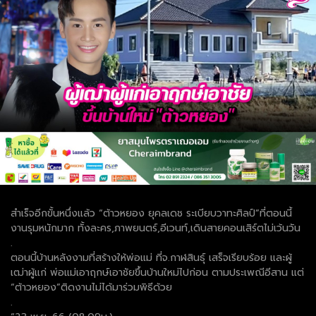
สำเร็จอีกขั้นหนึ่งแล้ว “ต้าวหยอง ยุคลเดช ระเบียบวาทะศิลป์”ที่ตอนนี้
งานรุมหนักมาก ทั้งละคร,ภาพยนตร์,อีเวนท์,เดินสายคอนเสิร์ตไม่เว้นวัน
.
ตอนนี้บ้านหลังงามที่สร้างให้พ่อแม่ ที่จ.กาฬสินธุ์ เสร็จเรียบร้อย และผู้
เฒ่าผู้แก่ พ่อแม่เอาฤกษ์เอาชัยขึ้นบ้านใหม่ไปก่อน ตามประเพณีอีสาน แต่
“ต้าวหยอง”ติดงานไม่ได้มาร่วมพิธีด้วย
.