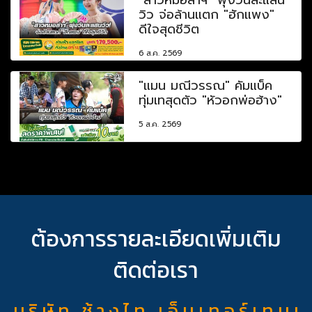
วิว จ่อล้านแตก "ฮักแพง"
ดีใจสุดชีวิต
6 ส.ค. 2569
"แมน มณีวรรณ" คัมแบ็ค
ทุ่มเทสุดตัว "หัวอกพ่อฮ้าง"
5 ส.ค. 2569
ต้องการรายละเอียดเพิ่มเติม
ติดต่อเรา
บ ริ ษั ท ช้ า ง ไ ท เ อ็ น เ ท อ ร์ เ ท น เ