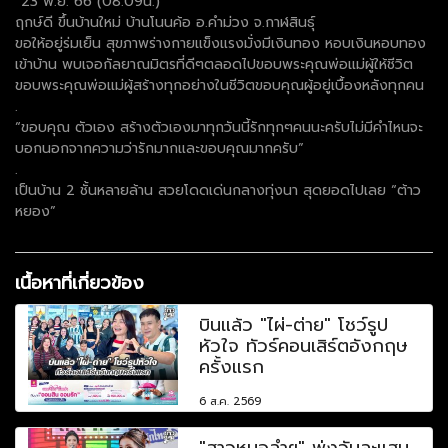
“23 พ.ย. 66 (08.09น.)
ฤกษ์ดี ขึ้นบ้านใหม่ บ้านโนนค้อ อ.คำม่วง จ.กาฬสินธุ์
ขอให้อยู่ร่มเย็น สุขภาพร่างกายแข็งแรงมั่งมีเงินทอง หอบเงินหอบทอง
เข้าบ้าน พบเจอกัลยาณมิตรที่ดีๆตลอดไปขอบพระคุณพ่อแม่ผู้ให้ชีวิต
ขอบพระคุณพ่อแม่ผู้สร้างทุกอย่างในชีวิตขอบคุณผู้อยู่เบื้องหลังทุกคน
.
“ขอบคุณ ตัวเอง สร้างตัวเองมาทุกวันนี้รักทุกๆคนนะครับไม่มีคำไหนจะ
บอกนอกจากความว่ารักมากและขอบคุณมากครับ”
.
เป็นบ้าน 2 ชั้นหลายล้าน สวยโดดเด่นกลางทุ่งนา สุดยอดไปเลย “ต้าว
หยอง”
เนื้อหาที่เกี่ยวข้อง
บินแล้ว "ไผ่-ต่าย" โชว์รูป
หัวใจ ทัวร์คอนเสิร์ตอังกฤษ
ครั้งแรก
6 ส.ค. 2569
"สาวหมอลำฯ" พุ่งวันละแสน