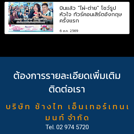
บินแล้ว "ไผ่-ต่าย" โชว์รูป
หัวใจ ทัวร์คอนเสิร์ตอังกฤษ
ครั้งแรก
6 ส.ค. 2569
ต้องการรายละเอียดเพิ่มเติม
ติดต่อเรา
บ ริ ษั ท ช้ า ง ไ ท เ อ็ น เ ท อ ร์ เ ท น เ
ม น ท์ จำ กั ด
Tel.
02 974 5720