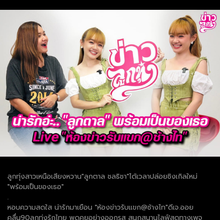
ลูกทุ่งสาวเหนือเสียงหวาน"ลูกตาล ชลธิชา"ได้เวลาปล่อยซิงเกิลใหม่
"พร้อมเป็นของเธอ"
.
หอบความสดใส น่ารักมาเยือน "ห้องข่าวรับแขก@ช้างไท"ดีเจ.ออย
คลื่น90ลูกทุ่งรักไทย พูดคุยอย่างออกรส สนุกสนานไลฟ์สดทางเพจ