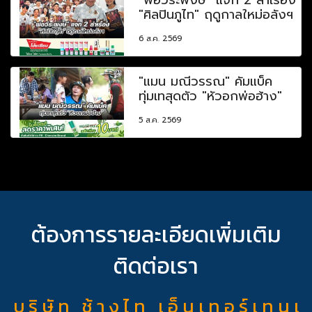
"ศิลปินภูไท" ฤดูกาลใหม่อลังฯ
6 ส.ค. 2569
"แมน มณีวรรณ" คัมแบ็ค
ทุ่มเทสุดตัว "หัวอกพ่อฮ้าง"
5 ส.ค. 2569
ต้องการรายละเอียดเพิ่มเติม
ติดต่อเรา
บ ริ ษั ท ช้ า ง ไ ท เ อ็ น เ ท อ ร์ เ ท น เ