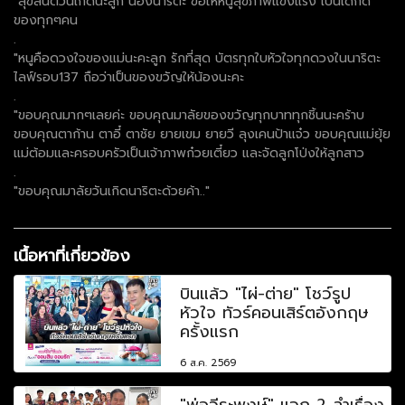
"สุขสันต์วันเกิดนะลูก น้องนาริตะ ขอให้หนูสุขภาพแข็งแรง เป็นเด็กดี
ของทุกๆคน
.
"หนูคือดวงใจของแม่นะคะลูก รักที่สุด️ บัตรทุกใบหัวใจทุกดวงในนาริตะ
ไลฟ์รอบ137 ถือว่าเป็นของขวัญให้น้องนะคะ
.
"ขอบคุณมากๆเลยค่ะ ขอบคุณมาลัยของขวัญทุกบาททุกชิ้นนะคร้าบ
ขอบคุณตาก้าน ตาอี๋ ตาชัย ยายเขม ยายวี ลุงเคนป้าแจ๋ว ขอบคุณแม่ยุ้ย
แม่ต้อมและครอบครัวเป็นเจ้าภาพก๋วยเตี๋ยว และจัดลูกโป่งให้ลูกสาว
.
"ขอบคุณมาลัยวันเกิดนาริตะด้วยค้า.."
เนื้อหาที่เกี่ยวข้อง
บินแล้ว "ไผ่-ต่าย" โชว์รูป
หัวใจ ทัวร์คอนเสิร์ตอังกฤษ
ครั้งแรก
6 ส.ค. 2569
"พ่อวีระพงษ์" แจก 2 ลำเรื่อง