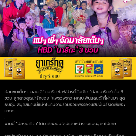
ย้อนชมเต็มๆ...คอนเสิร์ตนาริตะไลฟ์ปาร์ตี้วันเกิด "น้องนาริตะ"เต็ม 3
ขวบ ลูกสาวสุดน่ารักของ "แพรวพราว-ผญบ.ฟินแลนด์"ที่ผ่านมา สุด
อบอุ่น สนุกสนานมีแม่ๆfcทีมงานร่วมอวยพรร้องแฮปปี้เบิร์ธเดย์เยอะ
มากๆ
.
งานนี้ "น้องนาริตะ"ได้มาลัยออนไลน์และหน้างานแน่นจุกๆไปเลย
.