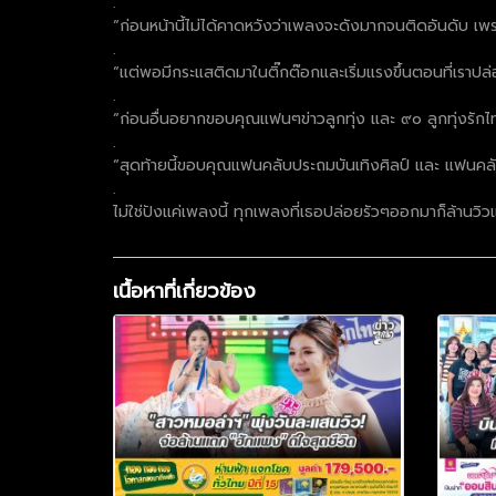
.
“ก่อนหน้านี้ไม่ได้คาดหวังว่าเพลงจะดังมากจนติดอันดับ เพรา
.
“เเต่พอมีกระแสติดมาในติ๊กต๊อกและเริ่มแรงขึ้นตอนที่เรา
.
“ก่อนอื่นอยากขอบคุณแฟนๆข่าวลูกทุ่ง และ ๙๐ ลูกทุ่งรัก
.
“สุดท้ายนี้ขอบคุณแฟนคลับประถมบันเทิงศิลป์ และ แฟนคลั
.
ไม่ใช่ปังแค่เพลงนี้ ทุกเพลงที่เธอปล่อยรัวๆออกมาก็ล้านว
เนื้อหาที่เกี่ยวข้อง