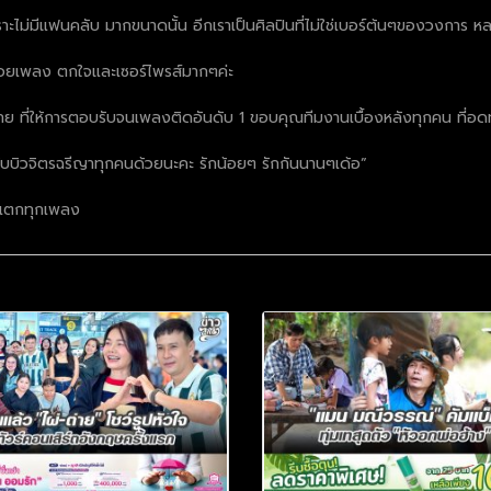
ะไม่มีแฟนคลับ มากขนาดนั้น อีกเราเป็นศิลปินที่ไม่ใช่เบอร์ต้นๆของวงการ หลา
ปล่อยเพลง ตกใจและเซอร์ไพรส์มากๆค่ะ
ไทย ที่ให้การตอบรับจนเพลงติดอันดับ 1 ขอบคุณทีมงานเบื้องหลังทุกคน ที
บบิวจิตรฉรีญาทุกคนด้วยนะคะ รักน้อยๆ รักกันนานๆเด้อ”
ิวแตกทุกเพลง