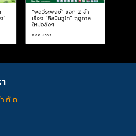
ค
"พ่อวีระพงษ์" แจก 2 ลำ
าง"
เรื่อง "ศิลปินภูไท" ฤดูกาล
ใหม่อลังฯ
6 ส.ค. 2569
รา
จำ กั ด