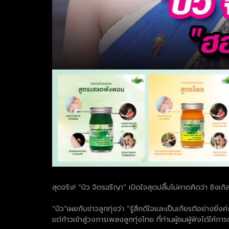
สุดจริง! “บิว จิตรฉรีญา” เปิดใจสุดปลื้มไม่คาดคิดว่า ซิง
.
“บิว”เผยกับข่าวลูกทุ่งว่า “รู้สึกดีใจและเป็นเกียรติอย่างยิ่
แต่ก้าวเข้าสู่วงการเพลงลูกทุ่งไทย ที่ท่านผู้ชมผู้ฟังได้ให้กา