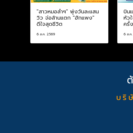
"สาวหมอลำฯ" พุ่งวันละแสน
บินแ
วิว จ่อล้านแตก "ฮักแพง"
หัวใ
ดีใจสุดชีวิต
ครั้
6 ส.ค. 2569
6 ส.ค
ต
บ ริ ษ