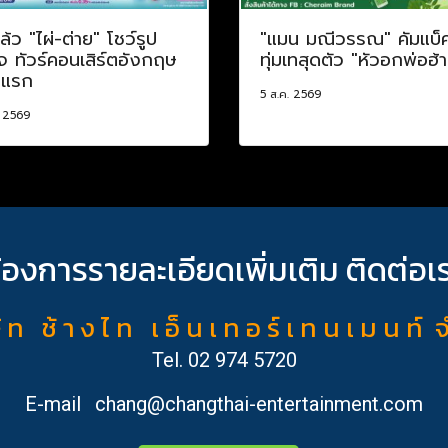
ล้ว "ไผ่-ต่าย" โชว์รูป
"แมน มณีวรรณ" คัมแบ็
จ ทัวร์คอนเสิร์ตอังกฤษ
ทุ่มเทสุดตัว "หัวอกพ่อฮ้
งแรก
5 ส.ค. 2569
. 2569
้องการรายละเอียดเพิ่มเติม ติดต่อเ
ั ท ช้ า ง ไ ท เ อ็ น เ ท อ ร์ เ ท น เ ม น ท์ 
Tel.
02 974 5720
E-mail
chang@changthai-entertainment.com