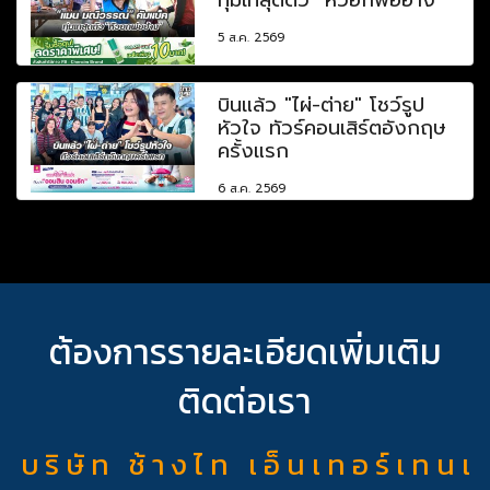
5 ส.ค. 2569
บินแล้ว "ไผ่-ต่าย" โชว์รูป
หัวใจ ทัวร์คอนเสิร์ตอังกฤษ
ครั้งแรก
6 ส.ค. 2569
ต้องการรายละเอียดเพิ่มเติม
ติดต่อเรา
บ ริ ษั ท ช้ า ง ไ ท เ อ็ น เ ท อ ร์ เ ท น เ