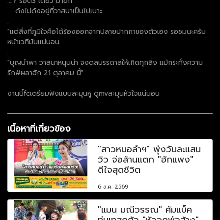
….? รอตี3 เดี๋ยว มาอีก
…. ดังไม่ดังอยู่ที่วาสนาเป็นไปเนาะ
.
"แต่สิ่งที่ภูมิใจคือได้ร้องออกจากปลายปากกาของตัวเอง รอชมนะครับ
หน้าเวทีมันแน่นอน
.
"บุญนำพา วาสนาหนุนนำ จงดลบรรดาลให้เกิดทุกสิ่ง แม้กระทั่งความ
รัก#ผลาฮัก 21 ตุลาคม นี้"
.
งานนี้fcเตรียมฟังแบบละมุนหู ดูmvละมุนหัวใจแน่นอน
เนื้อหาที่เกี่ยวข้อง
"สาวหมอลำฯ" พุ่งวันละแสน
วิว จ่อล้านแตก "ฮักแพง"
ดีใจสุดชีวิต
6 ส.ค. 2569
"แมน มณีวรรณ" คัมแบ็ค
ทุ่มเทสุดตัว "หัวอกพ่อฮ้าง"