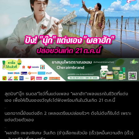
สุดปัง!"นุ๊ก ธนดล"โชว์กึ๋นแต่งเพลง "ผลาฮัก"เพลงแรกในชีวิตที่แต่ง
เอง เพื่อให้เป็นของขวัญfcได้ฟังพร้อมกันในวันเกิด 21 ต.ค.นี้
.
นอกจากนี้ยังแต่งอีก 2 เพลงเตรียมปล่อยรัวๆ ดังไม่ดังก็รับได้ เพราะ
แต่งด้วยตัวเอง
.
"ผลาฮัก เพลงพิเศษ วันเกิด (ช้า)เลือกแล้วบ้อ (เร็ว)เหม็นความฮัก (เร็ว)