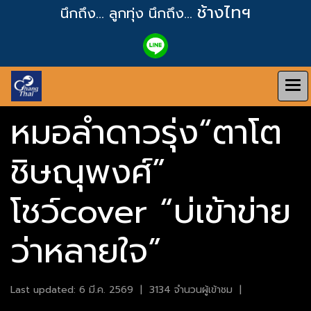
ช้างไทฯ
นึกถึง... ลูกทุ่ง
นึกถึง...
หมอลำดาวรุ่ง“ตาโต
ชิษณุพงศ์”
โชว์cover “บ่เข้าข่าย
ว่าหลายใจ”
Last updated: 6 มี.ค. 2569
|
3134 จำนวนผู้เข้าชม
|