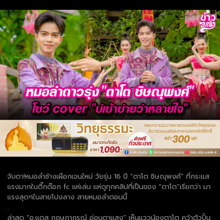
จับตา!หมอลำช้างเผือกเจนใหม่ วัยรุ่น 16 ปี “ตาโต ชิษณุพงศ์” ที่กระแส
แรงมากในติ๊กต๊อก fc แห่เล่น แห่ดูทุกคลิปที่เป็นของ “ตาโต”เรียกว่า มา
แรงสุดๆในสายโปงลาง สายหมอลำตอนนี้
.
ล่าสุด “อ.แดส กฤษฎากรณ์ อ่อนตาแสง” เห็นแววน้องตาโต คว้าตัวปั้น