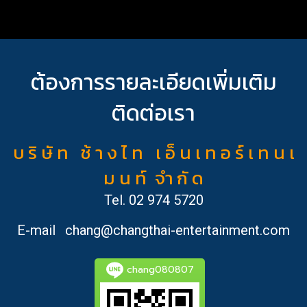
ต้องการรายละเอียดเพิ่มเติม
ติดต่อเรา
บ ริ ษั ท ช้ า ง ไ ท เ อ็ น เ ท อ ร์ เ ท น เ
ม น ท์ จำ กั ด
Tel.
02 974 5720
E-mail
chang@changthai-entertainment.com
chang080807