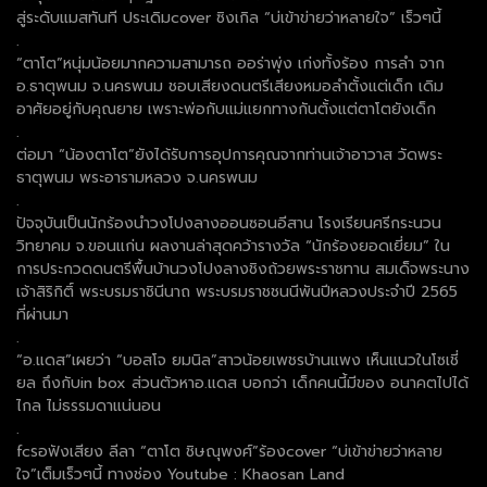
สู่ระดับแมสทันที ประเดิมcover ซิงเกิล “บ่เข้าข่ายว่าหลายใจ” เร็วๆนี้
.
“ตาโต”หนุ่มน้อยมากความสามารถ ออร่าพุ่ง เก่งทั้งร้อง การลำ จาก
อ.ธาตุพนม จ.นครพนม ชอบเสียงดนตรีเสียงหมอลำตั้งแต่เด็ก เดิม
อาศัยอยู่กับคุณยาย เพราะพ่อกับแม่แยกทางกันตั้งแต่ตาโตยังเด็ก
.
ต่อมา “น้องตาโต”ยังได้รับการอุปการคุณจากท่านเจ้าอาวาส วัดพระ
ธาตุพนม พระอารามหลวง จ.นครพนม
.
ปัจจุบันเป็นนักร้องนำวงโปงลางออนซอนอีสาน โรงเรียนศรีกระนวน
วิทยาคม จ.ขอนแก่น ผลงานล่าสุดคว้ารางวัล “นักร้องยอดเยี่ยม” ใน
การประกวดดนตรีพื้นบ้านวงโปงลางชิงถ้วยพระราชทาน สมเด็จพระนาง
เจ้าสิริกิติ์ พระบรมราชินีนาถ พระบรมราชชนนีพันปีหลวงประจำปี 2565
ที่ผ่านมา
.
“อ.แดส”เผยว่า “บอสโจ ยมนิล”สาวน้อยเพชรบ้านแพง เห็นแนวในโซเชี่
ยล ถึงกับin box ส่วนตัวหาอ.แดส บอกว่า เด็กคนนี้มีของ อนาคตไปได้
ไกล ไม่ธรรมดาแน่นอน
.
fcรอฟังเสียง ลีลา “ตาโต ชิษณุพงศ์”ร้องcover “บ่เข้าข่ายว่าหลาย
ใจ”เต็มเร็วๆนี้ ทางช่อง Youtube : Khaosan Land