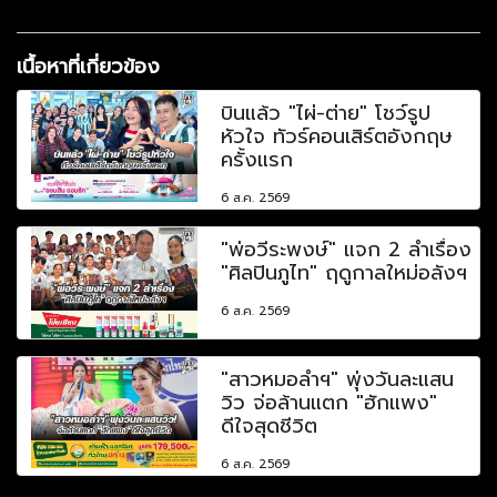
เนื้อหาที่เกี่ยวข้อง
บินแล้ว "ไผ่-ต่าย" โชว์รูป
หัวใจ ทัวร์คอนเสิร์ตอังกฤษ
ครั้งแรก
6 ส.ค. 2569
"พ่อวีระพงษ์" แจก 2 ลำเรื่อง
"ศิลปินภูไท" ฤดูกาลใหม่อลังฯ
6 ส.ค. 2569
"สาวหมอลำฯ" พุ่งวันละแสน
วิว จ่อล้านแตก "ฮักแพง"
ดีใจสุดชีวิต
6 ส.ค. 2569