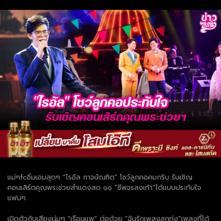
แม่ๆfcอิ่มเอมสุดๆ “ไรอัล กาจบัณฑิต” โชว์ลูกคอคมกริบ รับเชิญ
คอนเสิร์ตคุณพระช่วยสำแดงสด ๑๑ “ชีพจรลงเท้า”ได้แบบประทับใจ
แฟนๆ
.
เปิดตัวกับเสียงนุ่มๆ “เรือนแพ” ต่อด้วย “ฉันรักเพลงลูกทุ่ง”เพลงที่ได้