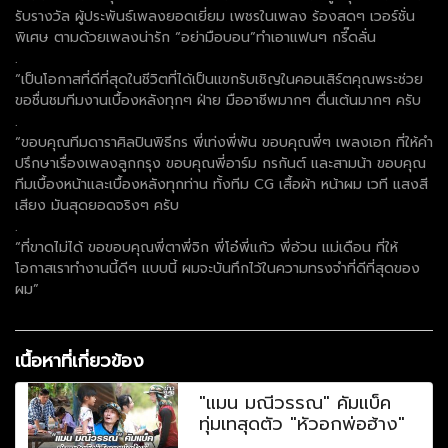
รับรางวัล ผู้ประพันธ์เพลงยอดเยี่ยม เพชรในเพลง ร้องสดๆ เวอร์ชั่น
พิเศษ ตามด้วยเพลงน่ารัก “อย่ามือบอน”ทำเอาแฟนๆ กรี๊ดลั่น
.
“เป็นโอกาสที่ดีที่สุดในชีวิตที่ได้เป็นแขกรับเชิญในคอนเสิร์ตคุณพระช่วย
ขอชื่นชมทีมงานเบื้องหลังทุกๆ ฝ่าย มืออาชีพมากๆ ตื่นเต้นมากๆ ครับ
.
“ขอบคุณทีมดาราศิลปินพิธีกร พี่เท่งพี่พัน ขอบคุณพี่ๆ เพลงเอก ที่ให้คำ
ปรึกษาเรื่องเพลงลูกกรุง ขอบคุณพี่อาร์ม กรกันต์ เเละสามน้า ขอบคุณ
ทีมเบื้องหน้าและเบื้องหลังทุกท่าน ทั้งทีม CG เสื้อผ้า หน้าผม เวที แสงสี
เสียง มันสุดยอดจริงๆ ครับ
.
“ที่ขาดไม่ได้ ขอขอบคุณพี่ตาพี่จิก พี่โอ๋พี่แก้ว พี่อ้วน แม่เดือน ที่ให้
โอกาสเราทำงานนี้ดีๆ แบบนี้ ผมจะบันทึกไว้ในความทรงจำที่ดีที่สุดของ
ผม”
เนื้อหาที่เกี่ยวข้อง
"แมน มณีวรรณ" คัมแบ็ค
ทุ่มเทสุดตัว "หัวอกพ่อฮ้าง"