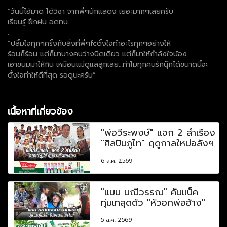
.
“วันนี้ไอ้มาด ได้วิชา จากพี่ๆนักแสดง เยอะมากๆเลยครับ
เรียนรู้ ฝึกฝน อดทน
.
“ปลื้มใจทุกๆครั้งกับสิ่งที่พี่ๆfcตั้งใจทำอะไรทุกๆอย่างให้
ร้อนก็ร้อน แต่ก็มาบางคนว่างนิดเดียว แต่ก็มาให้กำลังใจน้อง
เอาขนมมาให้กิน เหมือนแม่ดูแลลูกเลย…ทำไมทุกคนรักนุ๊กได้ขนาดนี้จะ
ตั้งใจทำให้ดีที่สุด รอดูนะครับ”
เนื้อหาที่เกี่ยวข้อง
"พ่อวีระพงษ์" แจก 2 ลำเรื่อง
"ศิลปินภูไท" ฤดูกาลใหม่อลังฯ
6 ส.ค. 2569
"แมน มณีวรรณ" คัมแบ็ค
ทุ่มเทสุดตัว "หัวอกพ่อฮ้าง"
5 ส.ค. 2569