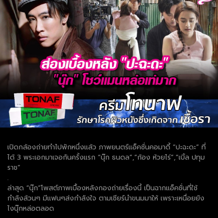
เปิดกล้องถ่ายทำไปพักหนึ่งแล้ว ภาพยนตร์แอ็คชั่นคอมาดี้ “ปะฉะดะ” ที่
ได้ 3 พระเอกมาเจอกันครั้งแรก “นุ๊ก ธนดล”,”ก้อง ห้วยไร่”,”เบิ้ล ปทุม
ราช”
.
ล่าสุด “นุ๊ก”โพสต์ภาพเบื้องหลังกองถ่ายเรื่องนี้ เป็นฉากแอ็คชั่นที่ใช้
กำลังล้วนๆ มีแฟนๆส่งกำลังใจ ตามเชียร์นำขนมมาให้ เพราะเหนื่อยยัง
ไงนุ๊กหล่อตลอด