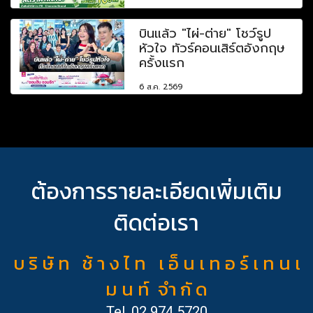
บินแล้ว "ไผ่-ต่าย" โชว์รูป
หัวใจ ทัวร์คอนเสิร์ตอังกฤษ
ครั้งแรก
6 ส.ค. 2569
ต้องการรายละเอียดเพิ่มเติม
ติดต่อเรา
บ ริ ษั ท ช้ า ง ไ ท เ อ็ น เ ท อ ร์ เ ท น เ
ม น ท์ จำ กั ด
Tel.
02 974 5720