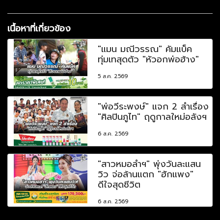
เนื้อหาที่เกี่ยวข้อง
"แมน มณีวรรณ" คัมแบ็ค
ทุ่มเทสุดตัว "หัวอกพ่อฮ้าง"
5 ส.ค. 2569
"พ่อวีระพงษ์" แจก 2 ลำเรื่อง
"ศิลปินภูไท" ฤดูกาลใหม่อลังฯ
6 ส.ค. 2569
"สาวหมอลำฯ" พุ่งวันละแสน
วิว จ่อล้านแตก "ฮักแพง"
ดีใจสุดชีวิต
6 ส.ค. 2569