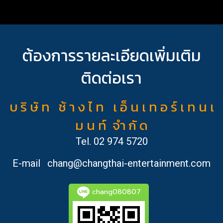
ต้องการรายละเอียดเพิ่มเติม
ติดต่อเรา
บ ริ ษั ท ช้ า ง ไ ท เ อ็ น เ ท อ ร์ เ ท น เ
ม น ท์ จำ กั ด
Tel.
02 974 5720
E-mail
chang@changthai-entertainment.com
chang080807