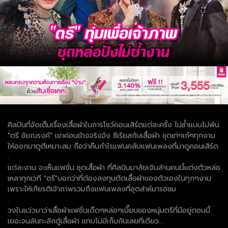
ศิลปินที่จัดเต็มเรื่องเสื้อผ้าในการโชว์คอนเสิร์ตแต่ละครั้ง ไม่ซ้ำแบบไม่พ้น
"ตรี ชัยณรงค์" เขาค่อนข้างจริงจัง ซีเรียสกับเสื้อผ้า ชุดเท่ๆเก๋ๆทุกงาน
ให้ออกมาดูดีเหมาะสม ถือว่าคืนกำไรแฟนคลับแฟนเพลงที่มาดูคอนเสิร์ต
.
แต่ละงาน จะเห็นแฟชั่น ชุดเสื้อผ้า ที่ศิลปินมาลัยเงินล้านคนนี้แต่งตัวหล่อ
เหลาทุกเวที "ตรี"บอกว่าที่ต้องลงทุนตัดเสื้อผ้าของตัวเองในทุกๆงาน
เพราะให้เกียรติเจ้าภาพรวมถึงแฟนเพลงที่อุตส่าห์มารอชม
.
วงในแว่วมาว่าเสื้อผ้าแฟชั่นเด็ดๆหล่อๆเนี๊ยบของหนุ่มตรีที่มีอยู่ตอนนี้
เยอะจนล้นทะลักตู้เสื้อผ้า แทบไม่มีเก็บกันเลยทีเดียว...