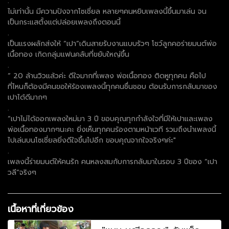
.
ไม่เท่านั้น มีความปังจากโซเชี่ยล หลายๆคนหยิบเพลงนี้ขึ้นมาเล่น จน
เป็นกระแสตั้งแต่ปล่อยเพลงถึงตอนนี้
.
เป็นแรงผลักส่งให้ “เปา”เดินสายรับงานแบบรัวๆ โชว์ลูกคอร่ายมนต์พ่อ
เนื้อทอง เกิดกลุ่มแฟนคลับที่ขยับใหญ่ขึ้น
.
“ 20 ล้านวิวแล้วค่ะ ดีใจมากที่เพลง พ่อเนื้อทอง ติดหูทุกคน คือไป
ที่ไหนก็ต้องมีคนขอให้ร้องเพลงนี้ทุกคนชื่นชอบ ต้อนรับการกลับมาของ
เปาได้ดีมากๆ
.
“เปาไม่ได้ออกเพลงใหม่มา 3 ปี ขอบคุณทุกกำลังใจที่มีให้เปาและเพลง
พ่อเนื้อทองมากๆนะคะ ยิ่งเห็นทุกคนร้องตามหน้าเวที รวมถึงนำเพลงนี้
ไปเล่นบนโซเชี่ยลยิ่งดีใจขึ้นไปอีก ขอบคุณจากใจจริงๆค่ะ"
.
เพลงนี้ร่ายมนต์ให้คนรัก คนหลงสมกับการกลับมาในรอบ 3 ปีของ “เปา
วลี”จริงๆ
เนื้อหาที่เกี่ยวข้อง