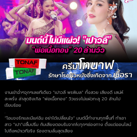
งานเข้าฉ่ำๆจุกๆเลยทีเดียว “เปาวลี พรพิมล” ทั้งสวย เสียงดี เสน่ห์
สะพรั่ง ล่าสุดซิงเกิล “พ่อเนื้อทอง” วิวแรงไม่แผ่วทะลุ 20 ล้านไป
เรียบร้อย
.
“โอมจงรักและมีแค่ฉัน อย่าได้เปลี่ยนใจ” มนต์นี้ทำงานทุกพื้นที่ ทำเอา
สาว “เปา”ปลื้มปริ่ม กับเสียงตอบรับจากfcทุกๆช่องทาง ตั้งแต่ออนไลน์
ไปถึงหน้าเวทีจริง ร้องตามลั่นสุดเสียง