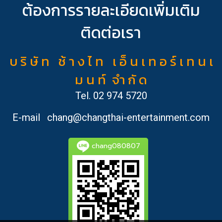
ต้องการรายละเอียดเพิ่มเติม
ติดต่อเรา
บ ริ ษั ท ช้ า ง ไ ท เ อ็ น เ ท อ ร์ เ ท น เ
ม น ท์ จำ กั ด
Tel.
02 974 5720
E-mail
chang@changthai-entertainment.com
chang080807