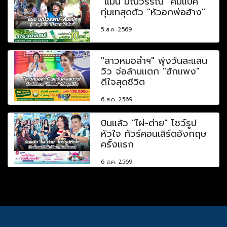
"แมน มณีวรรณ" คัมแบ็ค
ทุ่มเทสุดตัว "หัวอกพ่อฮ้าง"
5 ส.ค. 2569
"สาวหมอลำฯ" พุ่งวันละแสน
วิว จ่อล้านแตก "ฮักแพง"
ดีใจสุดชีวิต
6 ส.ค. 2569
บินแล้ว "ไผ่-ต่าย" โชว์รูป
หัวใจ ทัวร์คอนเสิร์ตอังกฤษ
ครั้งแรก
6 ส.ค. 2569