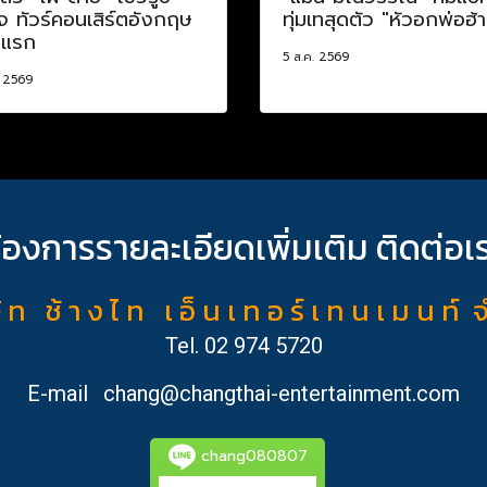
จ ทัวร์คอนเสิร์ตอังกฤษ
ทุ่มเทสุดตัว "หัวอกพ่อฮ้
งแรก
5 ส.ค. 2569
. 2569
้องการรายละเอียดเพิ่มเติม ติดต่อเ
ั ท ช้ า ง ไ ท เ อ็ น เ ท อ ร์ เ ท น เ ม น ท์ 
Tel.
02 974 5720
E-mail
chang@changthai-entertainment.com
chang080807