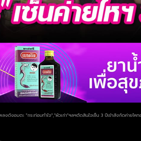
เพลงดังอมตะ "กระท่อมทำใจ","ผัวเก่า"ฯลฯตัดสินใจเซ็น 3 ปีเข้าสังกัดค่ายไ