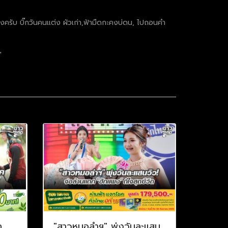
งครับ บิ๊กวันคนเเต่ง ผัวเก่า,ฟ้ามืดกะคงบ่ดน, ไปถอนคำ
"
ค
"สาวหมอลำฯ" พุ่งวันละแสน