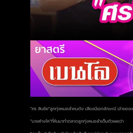
"ศร สินชัย"ลูกทุ่งหมอลำคนดัง เสียงมีเอกลักษณ์ เจ้าของ
.
"นายห้างไห"ที่หันมาทำตลาดลูกทุ่งหมอลำเต็มตัวเผยว่า
.