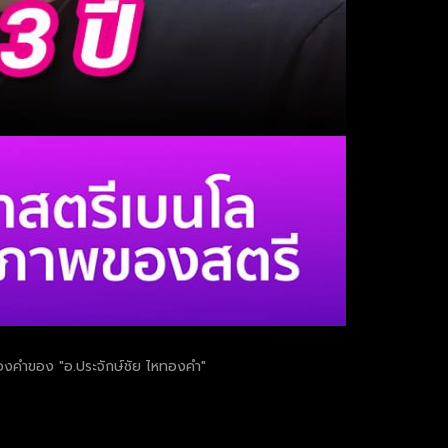
หทองคำของ "อ.ประจักษ์ชัย ไหทองคำ"