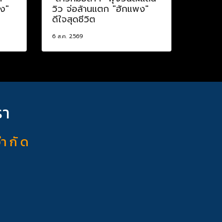
าง"
วิว จ่อล้านแตก "ฮักแพง"
ดีใจสุดชีวิต
6 ส.ค. 2569
รา
จำ กั ด