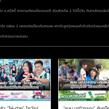
บ
อ.สวัสดิ์ สารคามเรียบเรียงดนตรี ส่วนซิงเกิล 2 ได้บิ๊กวัน กันทรลักษณ์แต่
กัดไห ปล่อย 2 เพลงต่อเนื่องกับศรเลย ฝากfcลูกทุ่งหมอลำตัวจริงด้วยนะครับ
ปังไม่ธรรมดาแน่นอน...
ล้ว "ไผ่-ต่าย" โชว์รูป
"แมน มณีวรรณ" คัมแบ็