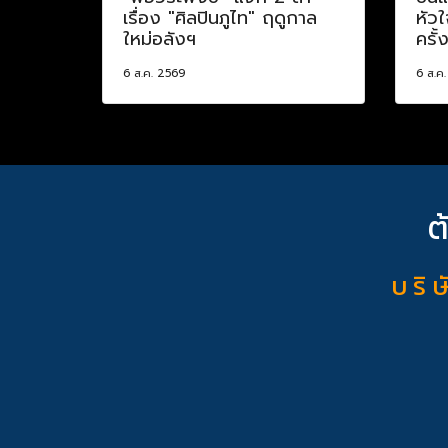
เรื่อง "ศิลปินภูไท" ฤดูกาล
หัวใ
ใหม่อลังฯ
ครั้
6 ส.ค. 2569
6 ส.ค
ต
บ ริ ษ