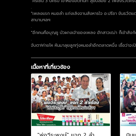
"ศรเซ็น 3 ปีครับ เข้าห้องอัดทันที ลุยปล่อย 2 เพลงรวดครั
.
"เพลงแรก หมอลำ แก่งเลิงจานสังหารใจ อ.ปรีชา ขันธวัตแต่ง 
สาบานฯลฯ
.
"อีกคนคือบุญชู บัวผางเจ้าของเพลง ฮักสาวเฒ่า ก็เข้าสัง
.
จับตา!ค่ายไห หันมาลุยลูกทุ่งหมอลำอีกตลาดหนึ่ง เชื่อว่าจะ
เนื้อหาที่เกี่ยวข้อง
"พ่อวีระพงษ์" แจก 2 ลำ
บินแ