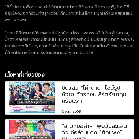
.
“ก็ซื้อไตร เครื่องบวช ค่าใช้จ่ายทุกอย่างๆก็รับเอง มีดาว มยุรี,น้องบีที่
อยู่เมืองนอกก็ร่วมทำบุญด้วย คือนาคเข้าไม่มีใคร หนูกับพี่รุ่งเลยเป็นแม่
พระ พ่อพระ
.
“ตอนพิธีกรบอกให้นาคกอล์ฟจูงมือแม่พระ พ่อพระเข้าไปในอุโบสถ หนู
น้ำตาไหลเลย นาคจับมือแน่น ไม่เคยรู้สึกอย่างนี้ มันอิ่มบุญมากๆ พอพระ
กอล์ฟบวชก็ทำบุญถวายปัจจัย ถ่ายรูปกัน ใครไม่เคยเป็นเจ้าภาพบวชพระ
ก็ให้หาโอกาสทำสักครั้งในชีวิตนะคะ”ลูกนกปิดท้าย
เนื้อหาที่เกี่ยวข้อง
บินแล้ว "ไผ่-ต่าย" โชว์รูป
หัวใจ ทัวร์คอนเสิร์ตอังกฤษ
ครั้งแรก
6 ส.ค. 2569
"สาวหมอลำฯ" พุ่งวันละแสน
วิว จ่อล้านแตก "ฮักแพง"
ดีใจสุดชีวิต