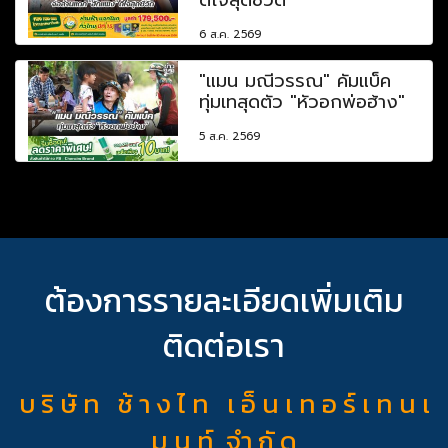
6 ส.ค. 2569
"แมน มณีวรรณ" คัมแบ็ค
ทุ่มเทสุดตัว "หัวอกพ่อฮ้าง"
5 ส.ค. 2569
ต้องการรายละเอียดเพิ่มเติม
ติดต่อเรา
บ ริ ษั ท ช้ า ง ไ ท เ อ็ น เ ท อ ร์ เ ท น เ
ม น ท์ จำ กั ด