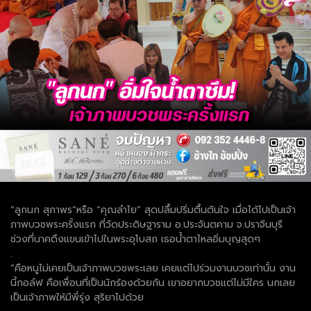
“ลูกนก สุภาพร”หรือ “คุณลำไย” สุดปลื้มปริ่มตื้นตันใจ เมื่อได้ไปเป็นเจ้า
ภาพบวชพระครั้งแรก ที่วัดประดิษฐาราม อ.ประจันตคาม จ.ปราจีนบุรี
ช่วงที่นาคดึงแขนเข้าไปในพระอุโบสถ เธอน้ำตาไหลอิ่มบุญสุดๆ
.
“คือหนูไม่เคยเป็นเจ้าภาพบวชพระเลย เคยแต่ไปร่วมงานบวชเท่านั้น งาน
นี้กอล์ฟ คือเพื่อนที่เป็นนักร้องด้วยกัน เขาอยากบวชแต่ไม่มีใคร นกเลย
เป็นเจ้าภาพให้มีพี่รุ่ง สุริยาไปด้วย