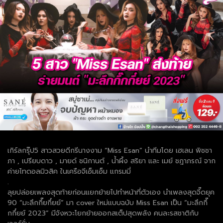
เกิร์ลกรุ๊ป5 สาวสวยดีกรีนางงาม “Miss Esan” นำทีมโดย เฮเลน พิชชา
ภา , เปรียบดาว , มายด์ ชนิกานต์ , น้ำผึ้ง สริยา และ เมย์ ชฎาภรณ์ จาก
ค่ายไทดอลมิวสิค ในเครือจีเอ็มเอ็ม แกรมมี่
.
ลุยปล่อยเพลงสุดท้ายก่อนแยกย้ายไปทำหน้าที่ตัวเอง นำเพลงสุดจี๊ดยุค
90 “มะลึกกึ๊ยกึ๋ยย์” มา cover ใหม่แบบฉบับ Miss Esan เป็น “มะลึกกึ๊
กกึ๋ยย์ 2023” มีจังหวะโยกย้ายออกสเต็ปสุดพลัง คนละรสชาติกับ