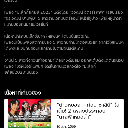
เวอร์ชั่น
.
เพลง “มะลึกกึ๊ยกึ๋ยย์ 2023” แต่งโดย “วิวัฒน์ ฉัตรธีรภาพ” เรียบเรียง
“จิระวัฒน์ ปานพุ่ม” 5 สาวร่ายเวทมนตร์ออนไลน์ใส่ผู้บ่าว เพื่อให้ผู้บ่าวที่
หมายปองหันมาสนใจเสียที
.
เนื้อหาน่ารักปนเซ็กซี่เบาๆ ให้แฟนๆ ได้ชุ่มชื่นหัวใจกัน
เพลงนี้เป็นเพลงสุดท้ายของ 5 สาวกับค่ายไทดอลมิวสิค ฝากไว้ให้แฟนๆ
ได้ฟังและชมกันก่อนแยกย้ายไปตามฝันแต่ละคน
.
งานนี้ 5 สาวทิ้งทวนทำออกมาได้อย่างดีเยี่ยม ออกสเต็ปตั้งแต่ต้นจนจบ
เพลง โชว์ฝีมือให้แฟนๆ ได้เห็นผ่านมิวสิกวิดีโอ “มะลึกกึ๊
ยกึ๋ยย์2023”นั่นเอง
เนื้อหาที่เกี่ยวข้อง
"ต้าวหยอง - ก้อย ชาลินี" ใส่
เต็ม! 2 เพลงปรระกอบ
"นางฟ้าหมอลำ"
10 ส.ค. 2569