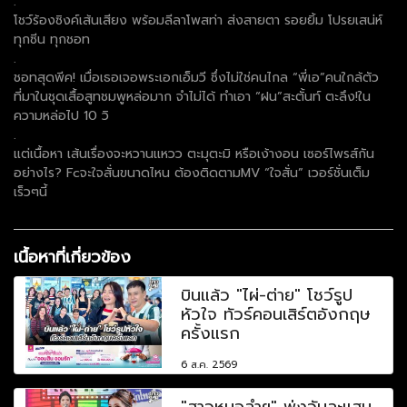
.
โชว์ร้องซิงค์เส้นเสียง พร้อมลีลาโพสท่า ส่งสายตา รอยยิ้ม โปรยเสน่ห์
ทุกซีน ทุกชอท
.
ชอทสุดพีค! เมื่อเธอเจอพระเอกเอ็มวี ซึ่งไม่ใช่คนไกล “พี่เอ”คนใกล้ตัว
ที่มาในชุดเสื้อสูทชมพูหล่อมาก จำไม่ได้ ทำเอา “ฝน”สะตั้นท์ ตะลึง!ใน
ความหล่อไป 10 วิ
.
แต่เนื้อหา เส้นเรื่องจะหวานแหวว ตะมุตะมิ หรือเง้างอน เซอร์ไพรส์กัน
อย่างไร? Fcจะใจสั่นขนาดไหน ต้องติดตามMV “ใจสั่น” เวอร์ชั่นเต็ม
เร็วๆนี้
เนื้อหาที่เกี่ยวข้อง
บินแล้ว "ไผ่-ต่าย" โชว์รูป
หัวใจ ทัวร์คอนเสิร์ตอังกฤษ
ครั้งแรก
6 ส.ค. 2569
"สาวหมอลำฯ" พุ่งวันละแสน