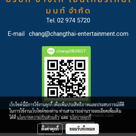
ม น ท์ จำ กั ด
Tel.
02 974 5720
E-mail
chang@changthai-entertainment.com
chang080807
เว็บไซต์นี้มีการใช้งานคุกกี้ เพื่อเพิ่มประสิทธิภาพและประสบการณ์ที่ดี
ในการใช้งานเว็บไซต์ของท่าน ท่านสามารถอ่านรายละเอียดเพิ่มเติม
Copy right by Changthai-entertainment.com
ได้ที่
นโยบายความเป็นส่วนตัว
และ
นโยบายคุกกี้
ผู้เข้าชมวันนี้
1
ตั้งค่าคุกกี้
ยอมรับทั้งหมด
Powered by
MakeWebEasy.com