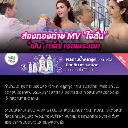
ทำงานไว ลุยต่อไม่รอแล้ว เจ้าหญิงลูกทุ่ง “ฝน ธนสุนทร” พร้อมทีมโป
รดักชั่นมืออาชีพ เดินหน้าถ่ายทำMV ซิงเกิลใหม่ “ใจสั่น”เพลงรักจังหวะ
โจ๊ะๆหวานๆสไตล์ฝน
.
งานนี้เลือกโลเกชั่น VIVA STUDIO ย่านนนทบุรี “ฝน” ที่ขณะไม่แต่งหน้า
ก็สวยกริบอยู่แล้ว พอเมคอัพเสื้อผ้า หน้าผม ออร่าเจ้าหญิงมาลงเต็มๆ
สวยมากๆในชุดขาวและชมพูสุดพลิ้ว