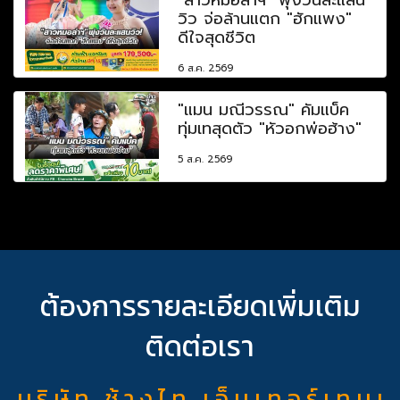
วิว จ่อล้านแตก "ฮักแพง"
ดีใจสุดชีวิต
6 ส.ค. 2569
"แมน มณีวรรณ" คัมแบ็ค
ทุ่มเทสุดตัว "หัวอกพ่อฮ้าง"
5 ส.ค. 2569
ต้องการรายละเอียดเพิ่มเติม
ติดต่อเรา
บ ริ ษั ท ช้ า ง ไ ท เ อ็ น เ ท อ ร์ เ ท น เ