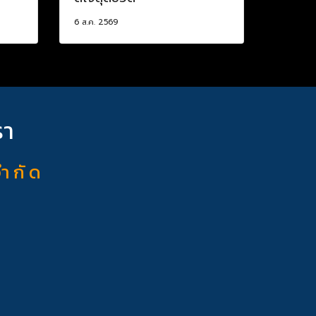
6 ส.ค. 2569
รา
จำ กั ด