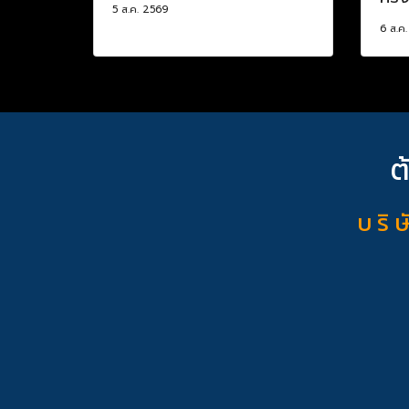
5 ส.ค. 2569
6 ส.ค
ต
บ ริ ษ