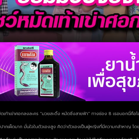
ัดเท้าเข่าศอกลงละคร “มวยสะดิ้ง หมัดซิ่งสายฟ้า” ทางช่อง 8 เธอบอกนี่คือโ
ก็ปากเผ็ดมาก มั่นใจในตัวเองสูง คิดว่าตัวเองเป็นผู้หญิงที่มีความกล้าหาญ โ