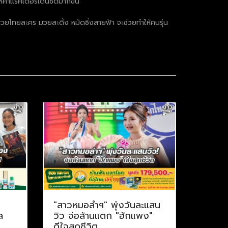
ห้คาแรคเตอร์เด่นชัดมากขึ้น
บบมวยไทยละคร มวยสะดิ้ง หมัดซิ่งสายฟ้า จะช่วยทำให้คนรุ่น
"สาวหมอลำฯ" พุ่งวันละแสน
ล
วิว จ่อล้านแตก "ฮักแพง"
ดีใจสุดชีวิต