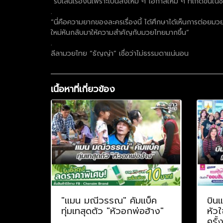
“รับเล่นเรื่องนี้เพราะเป็นสิ่งใหม่ ๆ โอกาสใหม่ ๆ ที่เกิดข
.
“นี่คือความยากของละครเรื่องนี้ ได้ศึกษาได้เห็นการต่อยมวย
ใหม่หันกลับมาให้ความสำคัญกับมวยไทยมากขึ้น”
.
ลีลามวยไทย “ธัญญ่า” เชื่อว่าไม่ธรรมดาแน่นอน
เนื้อหาที่เกี่ยวข้อง
"แมน มณีวรรณ" คัมแบ็ค
บินแ
ทุ่มเทสุดตัว "หัวอกพ่อฮ้าง"
หัวใ
ครั้