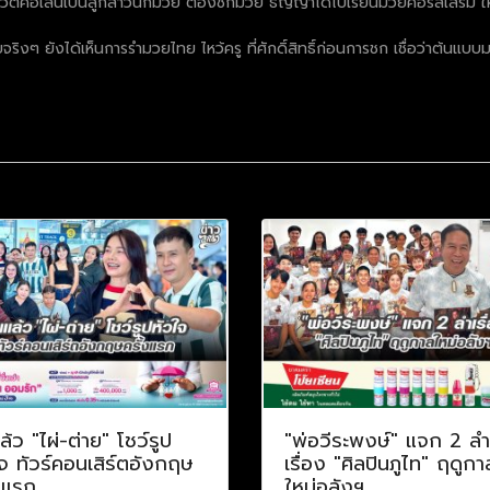
ึ้นในชีวิตคือเล่นเป็นลูกสาวนักมวย ต้องชกมวย ธัญญ่าได้ไปเรียนมวยคอร์สเสริม ใ
จริงๆ ยังได้เห็นการรำมวยไทย ไหว้ครู ที่ศักดิ์สิทธิ์ก่อนการชก เชื่อว่าต้นแ
ล้ว "ไผ่-ต่าย" โชว์รูป
"พ่อวีระพงษ์" แจก 2 ลำ
จ ทัวร์คอนเสิร์ตอังกฤษ
เรื่อง "ศิลปินภูไท" ฤดูกา
งแรก
ใหม่อลังฯ