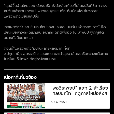
.
“ฤกษ์ขึ้นบ้านใหม่ของ น้องนาริตะ&น้องโตเกียวที่ยโสธรวันที่8ก.ค.ตรง
กับวันคล้ายวันเกิดเเม่เเพรวเเละผูกเเขนต้อนรับน้องโตเกียวด้วย”
แพรวพราวเขียนแคปชั่น
.
เธอเผยต่อว่า งานขึ้นบ้านใหม่หลังนี้ จะจัดแบบเรียบง่ายชิลๆ อาจไม่ได้
เชิญหมอลำวงใหญ่มาเล่น อยากให้ญาติพี่น้อง fc มาพบปะพูดคุยได้
อย่างทั่วถึงมากกว่า
.
ตอนนี้“แพรวพราว”มีบ้านหลายหลังมาก ทั้งที่
จ.ปทุมธานี,จ.อุดรธานี,จ.ขอนแก่น และล่าสุดจ.ยโสธร เรียกว่าจะเดินทาง
ไปที่ไหน ก็มีที่พัก ที่อยู่อาศัยแน่นอน..
เนื้อหาที่เกี่ยวข้อง
"พ่อวีระพงษ์" แจก 2 ลำเรื่อง
"ศิลปินภูไท" ฤดูกาลใหม่อลังฯ
6 ส.ค. 2569