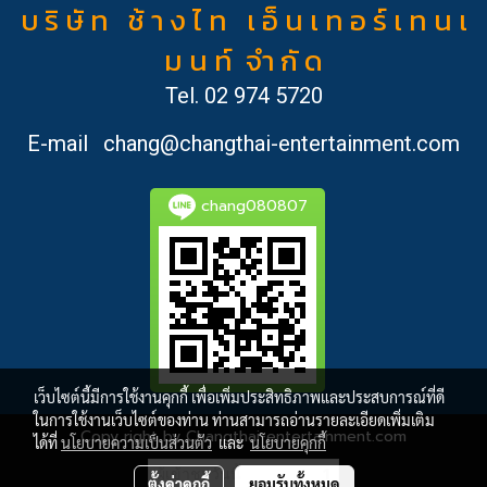
บ ริ ษั ท ช้ า ง ไ ท เ อ็ น เ ท อ ร์ เ ท น เ
ม น ท์ จำ กั ด
Tel.
02 974 5720
E-mail
chang@changthai-entertainment.com
chang080807
เว็บไซต์นี้มีการใช้งานคุกกี้ เพื่อเพิ่มประสิทธิภาพและประสบการณ์ที่ดี
ในการใช้งานเว็บไซต์ของท่าน ท่านสามารถอ่านรายละเอียดเพิ่มเติม
Copy right by Changthai-entertainment.com
ได้ที่
นโยบายความเป็นส่วนตัว
และ
นโยบายคุกกี้
ผู้เข้าชมวันนี้
1
ตั้งค่าคุกกี้
ยอมรับทั้งหมด