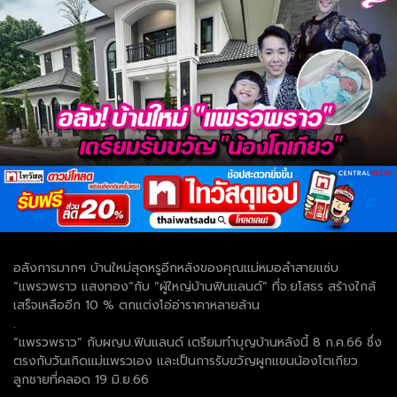
อลังการมากๆ บ้านใหม่สุดหรูอีกหลังของคุณแม่หมอลำสายแซ่บ
“แพรวพราว แสงทอง”กับ “ผู้ใหญ่บ้านฟินแลนด์” ที่จ.ยโสธร สร้างใกล้
เสร็จเหลืออีก 10 % ตกแต่งโอ่อ่าราคาหลายล้าน
.
“แพรวพราว” กับผญบ.ฟินแลนด์ เตรียมทำบุญบ้านหลังนี้ 8 ก.ค.66 ซึ่ง
ตรงกับวันเกิดแม่แพรวเอง และเป็นการรับขวัญผูกแขนน้องโตเกียว
ลูกชายที่คลอด 19 มิ.ย.66