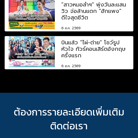
"สาวหมอลำฯ" พุ่งวันละแสน
วิว จ่อล้านแตก "ฮักแพง"
ดีใจสุดชีวิต
6 ส.ค. 2569
บินแล้ว "ไผ่-ต่าย" โชว์รูป
หัวใจ ทัวร์คอนเสิร์ตอังกฤษ
ครั้งแรก
6 ส.ค. 2569
ต้องการรายละเอียดเพิ่มเติม
ติดต่อเรา