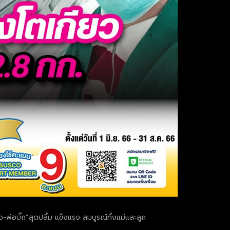
่อบิ๊ก”สุดปลื้ม แข็งแรง สมบูรณ์ทั้งแม่และลูก