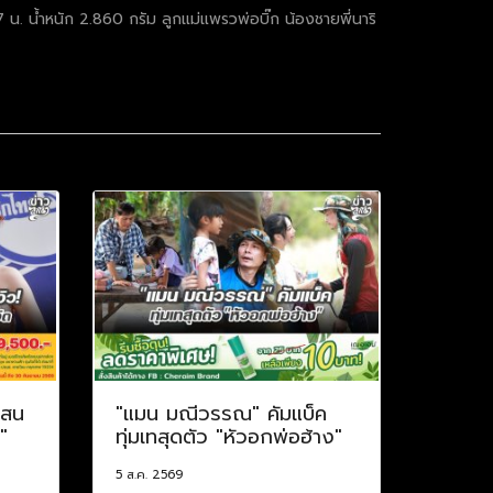
7 น. น้ำหนัก 2.860 กรัม ลูกแม่แพรวพ่อบิ๊ก น้องชายพี่นาริ
แสน
"แมน มณีวรรณ" คัมแบ็ค
"
ทุ่มเทสุดตัว "หัวอกพ่อฮ้าง"
5 ส.ค. 2569