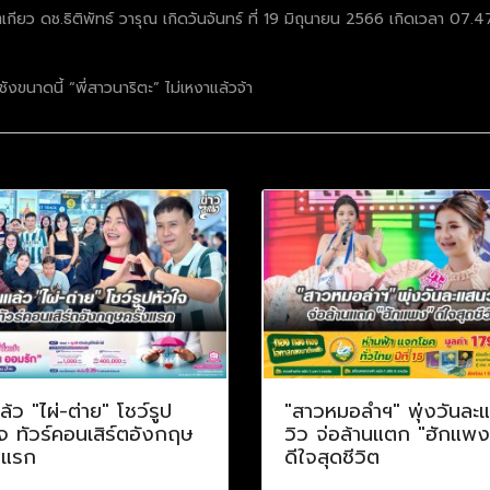
เกียว ดช.ธิติพัทธ์ วารุณ เกิดวันจันทร์ ที่ 19 มิถุนายน 2566 เกิดเวลา 07.4
าชังขนาดนี้ “พี่สาวนาริตะ” ไม่เหงาแล้วจ้า
ล้ว "ไผ่-ต่าย" โชว์รูป
"สาวหมอลำฯ" พุ่งวันละ
จ ทัวร์คอนเสิร์ตอังกฤษ
วิว จ่อล้านแตก "ฮักแพง
งแรก
ดีใจสุดชีวิต