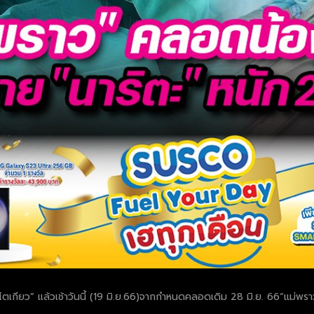
ียว” แล้วเช้าวันนี้ (19 มิ.ย.66)จากกำหนดคลอดเดิม 28 มิ.ย. 66“แม่พราว-พ