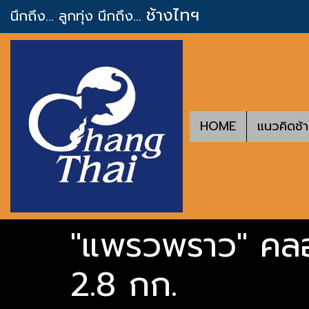
ช้างไทฯ
นึกถึง... ลูกทุ่ง
นึกถึง...
HOME
แนวคิดช้
"แพรวพราว" คลอด
2.8 กก.