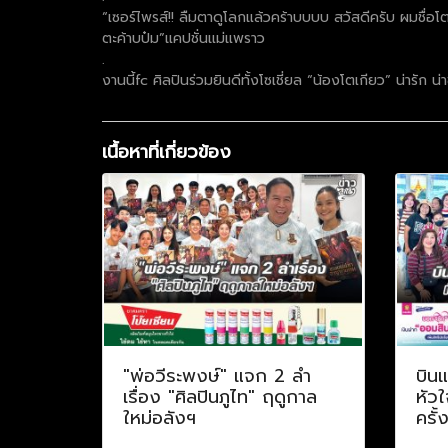
“เซอร์ไพรส์!! ลืมตาดูโลกแล้วคร้าบบบบ สวัสดีครับ ผมชื่อโต
ตะค้าบป๋ม”แคปชั่นแม่แพราว
.
งานนี้fc ศิลปินร่วมยินดีทั้งโซเชี่ยล “น้องโตเกียว” น่ารัก น่
เนื้อหาที่เกี่ยวข้อง
"พ่อวีระพงษ์" แจก 2 ลำ
บินแ
เรื่อง "ศิลปินภูไท" ฤดูกาล
หัวใ
ใหม่อลังฯ
ครั้