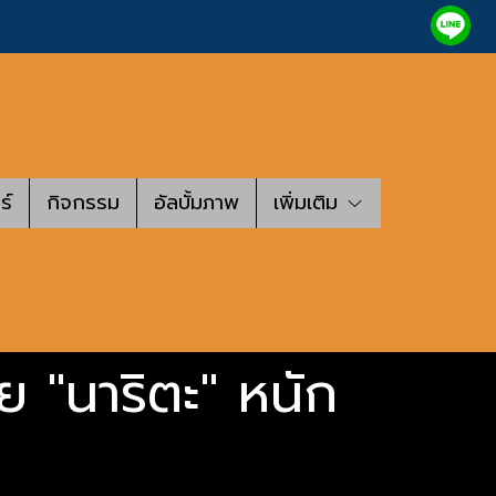
ร์
กิจกรรม
อัลบั้มภาพ
เพิ่มเติม
 "นาริตะ" หนัก