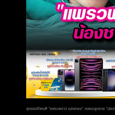
สุดเซอร์ไพรส์! “แพรวพราว แสงทอง” คลอดลูกชาย “น้องโตเก
.