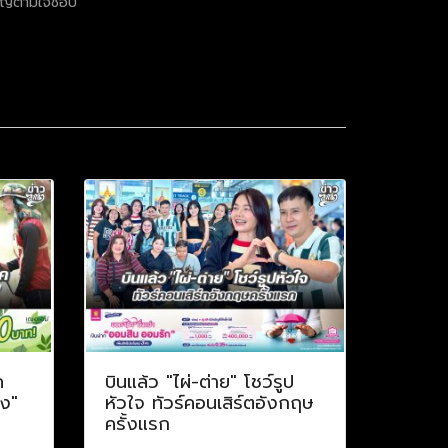
ขวัญตามใจชอบ
ค
บินแล้ว "ไผ่-ต่าย" โชว์รูป
าง"
หัวใจ ทัวร์คอนเสิร์ตอังกฤษ
ครั้งแรก