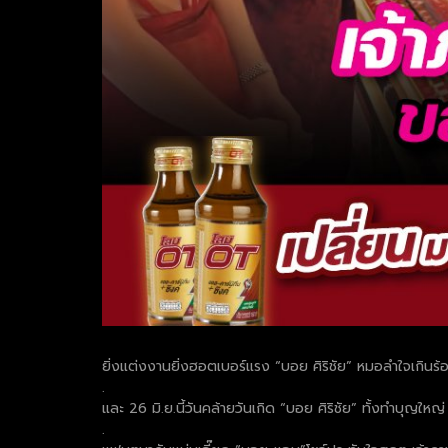
ยิ่งแต่งงานยิ่งฮอตเบอร์แรง “บอย ศิริชัย” หมอลำใจเกินร้อ
.
และ 26 มิ.ย.นี้วันคล้ายวันเกิด “บอย ศิริชัย” ทั้งทำบุญให
.