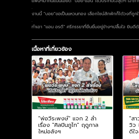
แฟนๆมากันแน่นเอี๊ยด “บอย-แอน”โชว์ประทับใจสุดๆ เจ้าภาพ
.
งานนี้ “บอย”ขอเป็นแหวนทอง เลือกไซน์สักพักก็ได้วงที่ถูกใจ
.
ทำเอา “แอน อรดี” ศรีภรรยาที่ยืนยิ้มอยู่ข้างๆปลื้มใจ ยินดี
เนื้อหาที่เกี่ยวข้อง
"พ่อวีระพงษ์" แจก 2 ลำ
"สา
เรื่อง "ศิลปินภูไท" ฤดูกาล
วิว
ใหม่อลังฯ
ดีใจ