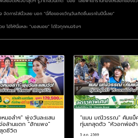
เลยจัดให้ใจป้ำสุดๆ รู้ว่าใกล้วันเกิด “บอย” เลยพาเข้าร้านทองให้เลือกของ
 จัดการใส่นิ้วเลย บอก “นี่คือของขวัญวันเกิดชิ้นแรกในปีนี้เลย”
ด้วย โอ้โห้!นี่แหละ “บอสบอย” ได้ใจทุกคนจริงๆ
วหมอลำฯ" พุ่งวันละแสน
"แมน มณีวรรณ" คัมแบ็
 จ่อล้านแตก "ฮักแพง"
ทุ่มเทสุดตัว "หัวอกพ่อฮ้
สุดชีวิต
5 ส.ค. 2569