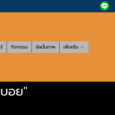
ร์
กิจกรรม
อัลบั้มภาพ
เพิ่มเติม
"บอย"