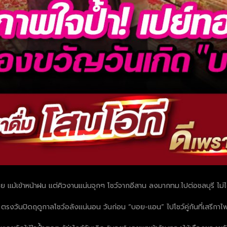
ย แม้เข้าหน้าฝน แต่คิวงานแน่นจุกๆ โชว์จากอีสาน ลงมากทม.ไปต่อชลบุรี ไม่ไ
ญ่ ตรงวันปิดฤดูกาลโชว์อลังแน่นอน วันก่อน “บอย-แอน” ไปโชว์คู่กันที่เสรีกา