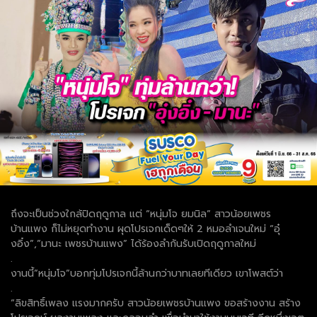
ถึงจะเป็นช่วงใกล้ปิดฤดูกาล แต่ “หนุ่มโจ ยมนิล” สาวน้อยเพชร
บ้านแพง ก็ไม่หยุดทำงาน ผุดโปรเจกเด็ดๆให้ 2 หมอลำเจนใหม่ “อุ๋
งอิ๋ง”,”มานะ เพชรบ้านแพง” ได้ร้องลำกันรับเปิดฤดูกาลใหม่
.
งานนี้”หนุ่มโจ”บอกทุ่มโปรเจกนี้ล้านกว่าบาทเลยทีเดียว เขาโพสต์ว่า
.
“ลิขสิทธิ์เพลง เเรงมากครับ สาวน้อยเพชรบ้านแพง ขอสร้างงาน สร้าง