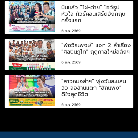
บินแล้ว "ไผ่-ต่าย" โชว์รูป
หัวใจ ทัวร์คอนเสิร์ตอังกฤษ
ครั้งแรก
6 ส.ค. 2569
"พ่อวีระพงษ์" แจก 2 ลำเรื่อง
"ศิลปินภูไท" ฤดูกาลใหม่อลังฯ
6 ส.ค. 2569
"สาวหมอลำฯ" พุ่งวันละแสน
วิว จ่อล้านแตก "ฮักแพง"
ดีใจสุดชีวิต
6 ส.ค. 2569