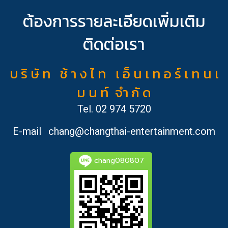
ต้องการรายละเอียดเพิ่มเติม
ติดต่อเรา
บ ริ ษั ท ช้ า ง ไ ท เ อ็ น เ ท อ ร์ เ ท น เ
ม น ท์ จำ กั ด
Tel.
02 974 5720
E-mail
chang@changthai-entertainment.com
chang080807