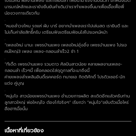
โปรเจคน์ ผลงานเพลง เเละกลอนลำ เพื่อนำมาใช้งานบนเวที อีกหนึ่งเจต
นารมณ์หลักเเละเรายังยืนยันคำเดิมว่าเราทำเพลงขึ้นมาเพื่อเอื้อเฟื้อพี่
น้องวงการเดียวกัน
.
“หมอลำวงไหน รถเเห่ ผับ บาร์ อยากนำเพลงเราไปเล่นสด เรายินดี เเละ
ไม่เก็บค่าลิขสิทธิ์ึครับ เตรียมฟังเตรียมฟ้อนใส่โปรเจคน์หน้า
.
“เพลงใหม่ มานะ เพชรบ้านแพง เพลงใหม่อุ๋งอิ๋ง เพชรบ้านแพง โปรเจ
คน์ใหญ่3 เพลง เพลง-กลอนลำเร็ว2 ช้า 1
.
“ทีเด็ด เพชรบ้านแพง รวมดาว ศิลปินสาวน้อย หลายผลงานเพลง-
กลอนลำ เร็วๆนี้ เพื่อคลอดใส่ฤดูกาลที่จะมาถึงนี้
ค่ายเพลงลำเพลินอินดี้เรคคอร์ด ทนายเอ กิตติศักดิ์ โปรดิวเซอร์-นัก
เเต่ง คู่บุญ
.
“หนุ่มโจ สาวน้อยเพชรบ้านแพง อำนวยการผลิต สะเดิดอีกเเล้วครับท่าน
ลูกสาวใหญ่ พ่อใหญ่โจ ต้องโก้จริงๆ” เรียกว่า “หนุ่มโจ”ขยับตัวเมื่อไหร่
ฮือฮา!เมื่อนั้น
เนื้อหาที่เกี่ยวข้อง