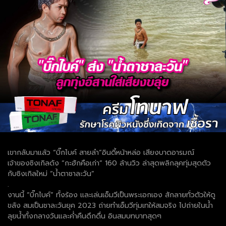
เขากลับมาแล้ว “บิ๊กไบค์ สายลำ”อินดี้หน้าหล่อ เสียงบาดอารมณ์
เจ้าของซิงเกิลดัง “กะฮักคือเก่า” 160 ล้านวิว ล่าสุดพลิกลุคทุ่มสุดตัว
กับซิงเกิลใหม่ “น้ำตาชาละวัน”
.
งานนี้ “บิ๊กไบค์” ทั้งร้อง และเล่นเอ็มวีเป็นพระเอกเอง สักลายทั่วตัวให้ดู
ขลัง สมเป็นชาละวันยุค 2023 ถ่ายทำเอ็มวีทุ่มเทให้สมจริง ไปถ่ายในน้ำ
ลุยน้ำทั้งกลางวันและค่ำคืนดึกดื่น อินสมบทบาทสุดๆ