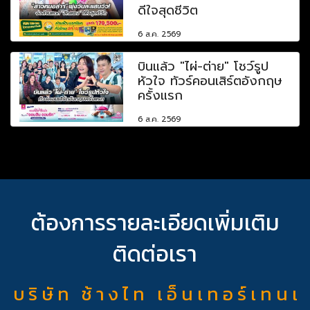
ดีใจสุดชีวิต
6 ส.ค. 2569
บินแล้ว "ไผ่-ต่าย" โชว์รูป
หัวใจ ทัวร์คอนเสิร์ตอังกฤษ
ครั้งแรก
6 ส.ค. 2569
ต้องการรายละเอียดเพิ่มเติม
ติดต่อเรา
บ ริ ษั ท ช้ า ง ไ ท เ อ็ น เ ท อ ร์ เ ท น เ