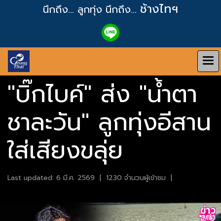
ช้างไทฯ
นึกถึง... ลูกทุ่ง
นึกถึง...
"บิ๊กไบค์" ส่ง "น้ำตา
ชาละวัน" ลูกทุ่งอีสาน
ใส่เสียงขลุ่ย
Last updated: 6 มี.ค. 2569
|
1230 จำนวนผู้เข้าชม
|