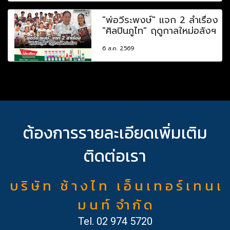
"พ่อวีระพงษ์" แจก 2 ลำเรื่อง
"ศิลปินภูไท" ฤดูกาลใหม่อลังฯ
6 ส.ค. 2569
ต้องการรายละเอียดเพิ่มเติม
ติดต่อเรา
บ ริ ษั ท ช้ า ง ไ ท เ อ็ น เ ท อ ร์ เ ท น เ
ม น ท์ จำ กั ด
Tel.
02 974 5720