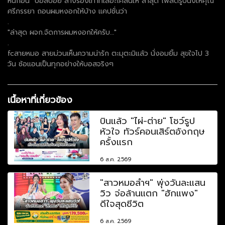
หนก่อน "บอสบอย"ล้างรองเท้าที่เลอะโคลนให้ ล่าสุด โพสต์รูปนั่งให้คุณ
ศรีภรรยา ถอนผมหงอกให้บ้าง แคปชั่นว่า
.
"ล่าสุด ผจก.จัดการผมหงอกให้ครับ…"
.
fcสายหมอ สายม่วนเห็นความน่ารัก ตะมุตะมิแล้ว นั่งอมยิ้ม สุขใจไป 3
วัน ซ้อแอนเป็นทุกอย่างให้บอสจริงๆ
เนื้อหาที่เกี่ยวข้อง
บินแล้ว "ไผ่-ต่าย" โชว์รูป
หัวใจ ทัวร์คอนเสิร์ตอังกฤษ
ครั้งแรก
6 ส.ค. 2569
"สาวหมอลำฯ" พุ่งวันละแสน
วิว จ่อล้านแตก "ฮักแพง"
ดีใจสุดชีวิต
6 ส.ค. 2569