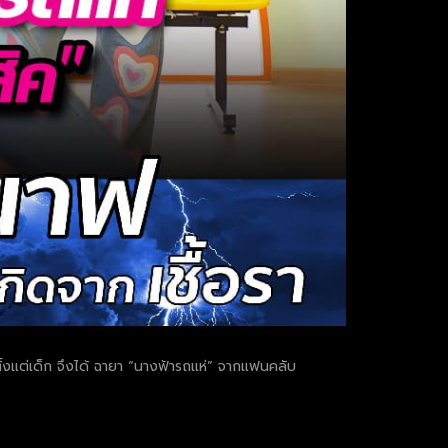
้งแต่เด็ก จึงได้ ฉายา “นางฟ้ารถแห่” จากแฟนคลับ