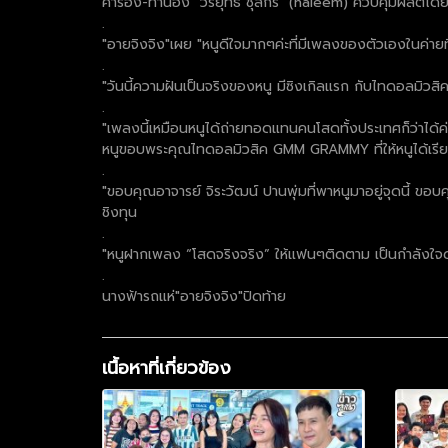
คำร้อง-ทำนอง "วีรยุทธ ชุลีกร" (haleem) ควบคุมผลิตโดย 
.
"อายจิงจิง"เผย "หนูดีใจมากๆค่ะที่มีเพลงของตัวเองในค่า
.
"วันนี้ความฝันเป็นจริงของหนู มีซิงเกิลแรก กับไทดอลมิ
.
"เพลงนี้เหมือนหนูได้ถ่ายทอดแทนคนโสดทั้งประเทศก็ว่าได้ค่
หนูขอบพระคุณไทดอลมิวสิค GMM GRAMMY ที่ให้หนูได้เรีย
.
"ขอบคุณอาจารย์ จิระวัฒน์ ปานพุ่มที่พาหนูมาอยู่จุดนี
ชิงทุน
.
"หนูฝากเพลง “โสดจริงจริง” ให้แฟนๆติดตาม เป็นกำลังใจ
.
นางฟ้ารถแห่"อายจิงจิง"ปิดท้าย
เนื้อหาที่เกี่ยวข้อง