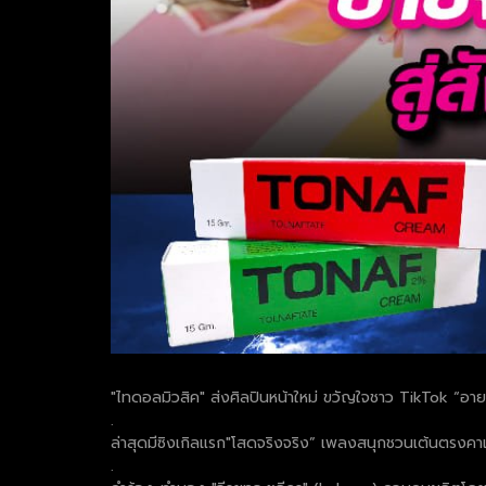
"ไทดอลมิวสิค" ส่งศิลปินหน้าใหม่ ขวัญใจชาว TikTok “อาย
.
ล่าสุดมีซิงเกิลแรก"โสดจริงจริง” เพลงสนุกชวนเต้นตรงคาแ
.