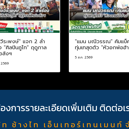
อวีระพงษ์" แจก 2 ลำ
"แมน มณีวรรณ" คัมแบ็
อง "ศิลปินภูไท" ฤดูกาล
ทุ่มเทสุดตัว "หัวอกพ่อฮ้
อลังฯ
5 ส.ค. 2569
. 2569
้องการรายละเอียดเพิ่มเติม ติดต่อเ
ั ท ช้ า ง ไ ท เ อ็ น เ ท อ ร์ เ ท น เ ม น ท์ 