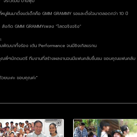
“จิระวัฒน์ ปานพุ่ม”
ยที่หนูฝันมาตั้งแต่เด็กคือ GMM GRAMMY รอและตั้งใจมาตลอดกว่า 10 ปี
วสิค สังกัด GMM GRAMMYเพลง “โสดจริงจริง”
ะ
นพัฒนาทั้งร้อง เต้น Performance จนมีซิงเกิลแรกน
้ ขอบคุณพี่ๆนักดนตรี ทีมงานที่สร้างผลงานจนมีแฟนคลับชื่นชม ขอบคุณแฟน
ด้วยนะคะ ขอบคุณค่ะ"