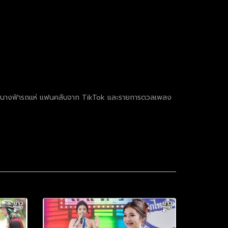
คลับ นางฟ้ารถแห่ แฟนคลับจาก TikTok และรายการดวลเพลง