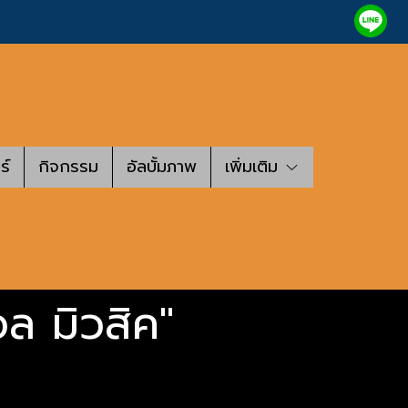
ร์
กิจกรรม
อัลบั้มภาพ
เพิ่มเติม
อล มิวสิค"