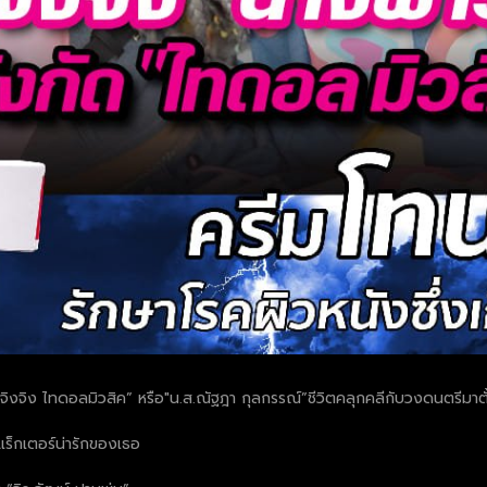
จิงจิง ไทดอลมิวสิค” หรือ"น.ส.ณัฐฎา กุลกรรณ์”ชีวิตคลุกคลีกับวงดนตรีมาตั
ร็กเตอร์น่ารักของเธอ