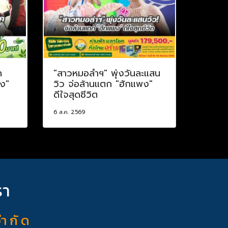
ค
"สาวหมอลำฯ" พุ่งวันละแสน
าง"
วิว จ่อล้านแตก "ฮักแพง"
ดีใจสุดชีวิต
6 ส.ค. 2569
รา
จำ กั ด