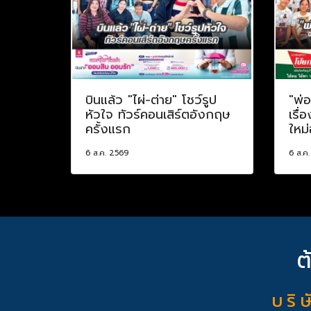
บินแล้ว "ไผ่-ต่าย" โชว์รูป
"พ่
หัวใจ ทัวร์คอนเสิร์ตอังกฤษ
เรื่
ครั้งแรก
ใหม่
6 ส.ค. 2569
6 ส.ค
ต
บ ริ ษ