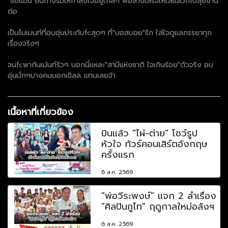
"ซ้อแอน"ยีนกางร่มให้กำลังใจอยู่ใกล้ๆ พอล้างเสร็จให้ใส่แล้วก็ไปลุยงาน
ต่อ
.
เป็นโมเมนท์ที่อบอุ่นประทับfcสุดๆ ที่"บอสบอย"รัก ใส่ใจดูแลภรรยาทุก
เรื่องจริงๆ
.
จนfcพากันเม้นท์รัวๆ บอกนี่แหละ"สามีแห่งชาติ ใจเกินร้อย"ตัวจริง อบ
อุ่นมั่กๆบางคนบอกเขิลล..แทนเลยจ้า
เนื้อหาที่เกี่ยวข้อง
บินแล้ว "ไผ่-ต่าย" โชว์รูป
หัวใจ ทัวร์คอนเสิร์ตอังกฤษ
ครั้งแรก
6 ส.ค. 2569
"พ่อวีระพงษ์" แจก 2 ลำเรื่อง
"ศิลปินภูไท" ฤดูกาลใหม่อลังฯ
6 ส.ค. 2569