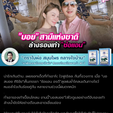
น่ารักเกินต้าน...เผยชอทเด็ดที่ทำเอาfc ใจฟูเขิลล..กันทั้งวงการ เมื่อ "บอ
สบอย ศิริชัย"เห็นภรรยา "ซ้อแอน อรดี"ลุยฝนย่ำโคลนเดินทางโชว์
หมอลำใจเกินร้อยคู่กัน หลายงานช่วงนี้ฝนตกหนัก
.
ทำเอารองเท้าเปื้อนโคลน งานนี้"บอสบอย"ใส่ใจดูแลอย่างดีจับรองเท้า
ล้างน้ำขัดให้อย่างดีจนสะอาดเอี่ยมอ่อง
.