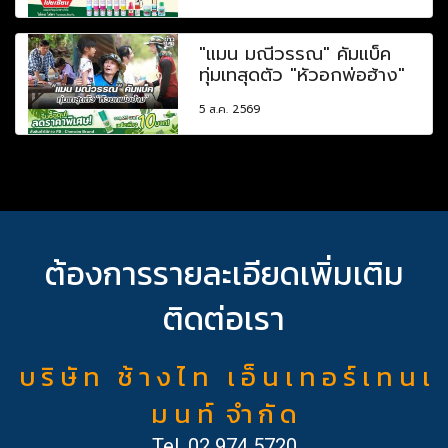
"แมน มณีวรรณ" คัมแบ็ค
ทุ่มเทสุดตัว "หัวอกพ่อฮ้าง"
5 ส.ค. 2569
ต้องการรายละเอียดเพิ่มเติม
ติดต่อเรา
บ ริ ษั ท ช้ า ง ไ ท เ อ็ น เ ท อ ร์ เ ท น เ
ม น ท์ จำ กั ด
Tel.
02 974 5720