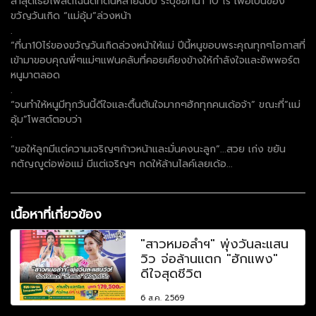
ล่าสุดเธอโพสต์โฉนดที่ดินหลายฉบับ ระบุซื้อที่นา 10 ไร่ เพื่อเป็นของ
ขวัญวันเกิด “แม่อุ้ม”ล่วงหน้า
.
“ที่นา10ไร่ของขวัญวันเกิดล่วงหน้าให้แม่ ปีนี้หนูขอบพระคุณทุกๆโอกาสที่
เข้ามาขอบคุณพี่ๆแม่ๆแฟนคลับที่คอยเคียงข้างให้กำลังใจและซัพพอร์ต
หนูมาตลอด
.
“จนทำให้หนูมีทุกวันนี้ดีใจและตื้นตันใจมากๆฮักทุกคนเด้อจ้า” ขณะที่”แม่
อุ้ม”โพสต์ตอบว่า
.
“ขอให้ลูกมีแต่ความเจริญๆก้าวหน้าและมั่นคงนะลูก”...สวย เก่ง ขยัน
กตัญญูต่อพ่อแม่ มีแต่เจริญๆ กดให้ล้านไลค์เลยเด้อ...
เนื้อหาที่เกี่ยวข้อง
"สาวหมอลำฯ" พุ่งวันละแสน
วิว จ่อล้านแตก "ฮักแพง"
ดีใจสุดชีวิต
6 ส.ค. 2569