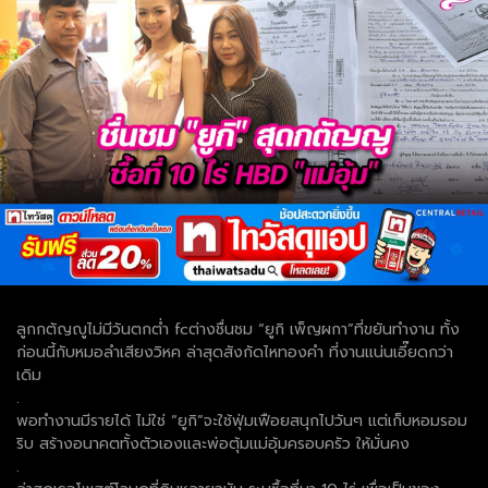
ลูกกตัญญูไม่มีวันตกต่ำ fcต่างชื่นชม “ยูกิ เพ็ญผกา”ที่ขยันทำงาน ทั้ง
ก่อนนี้กับหมอลำเสียงวิหค ล่าสุดสังกัดไหทองคำ ที่งานแน่นเอี๊ยดกว่า
เดิม
.
พอทำงานมีรายได้ ไม่ใช่ “ยูกิ”จะใช้ฟุ่มเฟือยสนุกไปวันๆ แต่เก็บหอมรอม
ริบ สร้างอนาคตทั้งตัวเองและพ่อตุ้มแม่อุ้มครอบครัว ให้มั่นคง
.